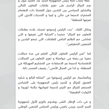
"بلغه تحيات أخيه رئيس الجمهورية السيد عبد المجيد تبون و
عزم الجزائر الراسخ على تعزيز علاقات التعاون الثنائي
والتشاور السياسي بين البلدين حول القضايا ذات الاهتمام
المشترك لاسيما في مالي و ليبيا و التحديات الأخرى التي
تعرفها المنطقة".
وخلال اللقاء، "جدد الرئيس إيسوفو تمسك بلاده بعلاقات
التعاون مع الجزائر" مشيدا بـ"الحركية التي تعرفها و التي
تتماشى مع الطابع الخاص للعلاقات التي تجمع البلدين و
الشعبين الشقيقين".
كما "ثمن الرئيس التعاون الثنائي المثمر في عدة مجالات
معربا عن رغبته في مواصلة و تعزيز التعاون في المجالات
الاقتصادية لاسيما عبر الاستفادة من المشاريع المهيكلة في
المنطقة، و كذا في المجال الأمني", يضيف المصدر ذاته.
وبالمناسبة, عبر الرئيس إيسوفوا عن "امتنانه البالغ و شكره
العميق للجزائر و للسيد رئيس الجمهورية على التضامن
المستمر للجزائر مع النيجر لاسيما لمواجهة جائحة كورونا و
الكوارث الطبيعية".
و في ذات الإطار، التقى بوقدوم بالوزير الأول لجمهورية
النيجر السيد بريجي رافيني ورئيس المجلس الشعبي الوطني