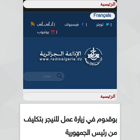
Français
آر أس أس
تويتر
فيسبوك
يوتيوب
‏بحث ‏
استمارة البحث
بوقدوم في زيارة عمل للنيجر بتكليف
من رئيس الجمهورية