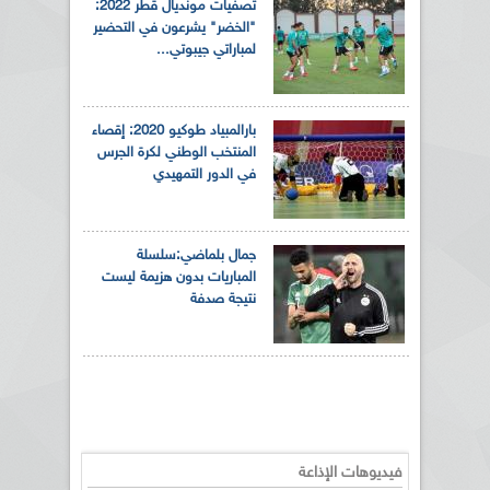
تصفيات مونديال قطر 2022:
"الخضر" يشرعون في التحضير
لمباراتي جيبوتي...
بارالمبياد طوكيو 2020: إقصاء
المنتخب الوطني لكرة الجرس
في الدور التمهيدي
جمال بلماضي:سلسلة
المباريات بدون هزيمة ليست
نتيجة صدفة
فيديوهات الإذاعة