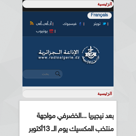
Français
آر أس أس
تويتر
فيسبوك
يوتيوب
‏بحث ‏
استمارة البحث
بعد نيجيريا ...الخضرفي مواجهة
منتخب المكسيك يوم الــ 13أكتوبر