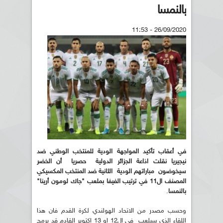
بالنمسا
26/09/2020 - 11:53
في أعقاب تأكيد المواجهة الودية للمنتخب الوطني ضد
نيجيريا نقلت اذاعة الجزائر الدولية حصريا أن الخضر
سيخوضون مباراتهم الودية الثانية ضد المنتخب المكسيكي
المصنف ال11 في ترتيب الفيفا
بملعب "جاك لومون أرينا"
بالنمسا
.
وحسب مصدر من الاتحاد الهولندي لكرة القدم فان هذا
اللقاء الذي سيلعب في ال12 او 13 اكتوبر القادم قد برمج