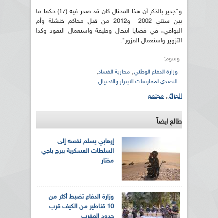
و"جدير بالذكر أن هذا المحتال كان قد صدر فيه (17) حكما ما
بين سنتي 2002 و2012 من قبل محاكم خنشلة وأم
البواقي، في قضايا انتحال وظيفة واستعمال النفوذ وكذا
التزوير واستعمال المزور".
وسوم:
,
,
وزارة الدفاع الوطني
محاربة الفساد
التصدي لممارسات الابتزاز والاحتيال
الجزائر
,
مجتمع
طالع ايضاً
إرهابي يسلم نفسه إلى
السلطات العسكرية ببرج باجي
مختار
وزارة الدفاع تضبط أكثر من
10 قناطير من الكيف قرب
حدود المغرب