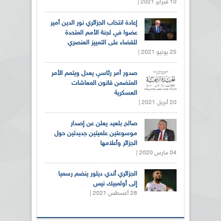
10 فبراير 2021 |
إعادة انتخاب الجزائري نور الدين أمير
عضوا في لجنة الأمم المتحدة
للقضاء على التمييز العنصري
25 يونيو 2021 |
صدور أمر رئاسي يعدل ويتمم الأمر
المتضمن قانون المعاشات
العسكرية
20 أبريل 2021 |
صالح بلعيد يعلن عن إصدار
موسوعتين علميتين جديدتين حول
الجزائر وأعلامها
04 مارس 2020 |
الجزائري أندي ديلور ينضم رسميا
إلى أولمبيك نيس
28 أغسطس 2021 |