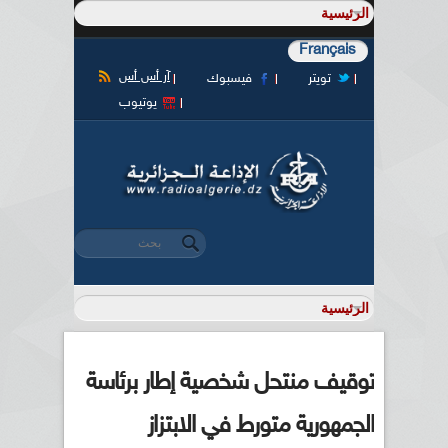
Français
آر أس أس
تويتر
فيسبوك
يوتيوب
‏بحث ‏
استمارة البحث
توقيف منتحل شخصية إطار برئاسة
الجمهورية متورط في الابتزاز