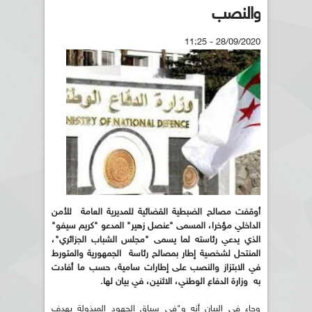
والنصب
28/09/2020 - 11:25
أوقفت مصالح الضبطية القضائية للمديرية العامة للأمن
الداخلي مؤخرا، المسمى "عنصل زهير" المدعو "كريم سيفو"
الذي يدعي رئاسته لما يسمى "مجلس الشباب الجزائري"،
المنتحل لشخصية إطار بمصالح رئاسة الجمهورية والمتورط
في الابتزاز والنصب على إطارات سامية، حسب ما أفادت
به وزارة الدفاع الوطني، الاثنين، في بيان لها.
وجاء في البيان أنه و"في سياق الجهود المبذولة بهدف