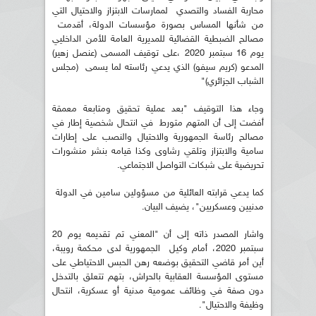
محاربة الفساد والتصدي لممارسات الابتزاز والاحتيال التي
من شأنها المساس بصورة مؤسسات الدولة، أقدمت
مصالح الضبطية القضائية للمديرية العامة للأمن الداخليي
يوم 16 سبتمبر 2020 ،على توقيف المسمى (عنصل زهير)
المدعو (كريم سيفو) الذي يدعي رئاسته لما يسمى (مجلس
الشباب الجزائري)"
وجاء هذا التوقيف "بعد عملية تحقيق ومتابعة معمقة
أفضت إلى أن المتهم متورط في انتحال شخصية إطار في
مصالح رئاسة الجمهورية والاحتيال والنصب على إطارات
سامية والابتزاز وتلقي رشاوى وكذا قيامه بنشر منشورات
تحريضية على شبكات التواصل الاجتماعي.
كما يدعي قرابته العائلية من مسؤولين سامين في الدولة
مدنيين وعسكريين"، يضيف البيان.
واشار المصدر ذاته إلى أن "المعني تم تقديمه يوم 20
سبتمبر 2020، أمام وكيل الجمهورية لدى محكمة رويبة،
أين أمر قاضي التحقيق بوضعه رهن الحبس الاحتياطي على
مستوى المؤسسة العقابية بالحراش، بتهم تتعلق بالتدخل
دون صفة في وظائف عمومية مدنية أو عسكرية، انتحال
وظيفة والاحتيال".