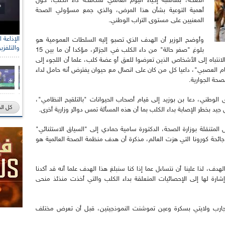
الصحة، بمناسبة إحياء اليوم العالمي لمكافحة داء الكلب، حول
أهمية التوعية بشأن هذا المرض، والذي جمع مسؤولي الصحة
المعنيين على مستوى التراب الوطني.
وأوضح الوزير أن الهدف الذي تصبو إليه السلطات العمومية هو
والتلفزي
بلوغ "صفر حالة" من داء الكلب في الجزائر، مؤكدا أن ما بين 15
بغي الانتباه إلى الأشخاص الذين تعرضوا للعق أو عضة كلب، علما أن اللجوء إلى
ظام العصبي"، داعيا كل من كان على اتصال مع حيوان يفترض أنه حامل لداء
حة الجوارية.
الوطني، دعا بن بوزيد إلى قيام أصحاب الحيوانات "بالتلقيح النظامي"،
كل ال
د بخطر الإصابة بداء الكلب بما أن هذه المسألة تمس دوائر وزارية أخرى.
ض المتنقلة بوزارة الصحة، الدكتورة سامية حمادي إلى "السياق الاستثنائي"
 جائحة كورونا التي هزت العالم، مذكرة أن هدف منظمة الصحة العالمية هو
لوغ هذا الهدف، لذا علينا أن نتساءل عما إذا كنا سنبلغ هذا الهدف علما أنه قد أكدنا
 في إشارة لها إلى الإحصائيات المتعلقة بداء الكلب والتي أخذت منذئذ منحى
جارب ولايتي بسكرة وعين تموشنت النموذجيتين، قبل أن تعرض مختلف