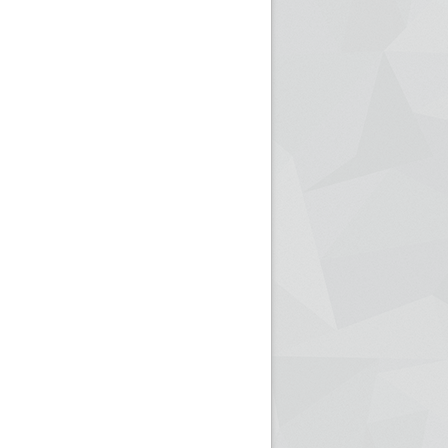
ريم الإذاعة الجزائرية للرياضيين البارالمبيين المتوجين
بالصور... اللقاء الوطني لمديري الإذ
اليات في طوكيو
حول مرافقة وتغطية الإنتخابات المحلية لـ27 نوفمب