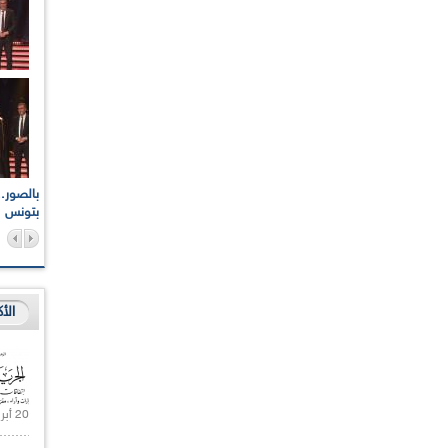
اعات الوطنية والجهوية
الإذاعة الجزائرية تقف دقيقة صمت ترحما على أرواح شهداء
ر 2021
17 أكتوبر 1961
بتونس
الأ
20 أبريل 2021 |