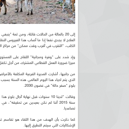
إلى 20 بالمائة من الحالات قاتلة، ومن ثمة "ين
العلاج لا يجدي نفعا إذا ما أصاب هذا الفيروس الن
الكلب، "التقرب في أقرب وقت ممكن" من مراكز الص
وإذ شدد على "وفرة ومجانية" اللقاح على المستوى 
مبرزا ضرورة العمل القطاعي المشترك من أجل تكفل جي
من جانبها، أشارت المديرة الفرعية المكلفة بالأمرا
الذي يتم احياء هذا اليوم العالمي هذه السنة بسبب
بلوغ "صفر حالة" في غضون 2030.
وقالت "لدينا 10 سنوات قبل نهاية آجال ب
سنة 2015 أننا لم نكن بعيدين عن تحقيقه"،
تصاعديا.
كما ذكرت بأن الهدف من هذا اللقاء هو تقاسم ت
الإشكاليات التي سيتم التطرق إليها.