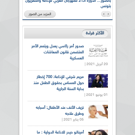
لى أرواح
بالصور... الدورة الـ21 للمهرجان العربي للإذاعة والتلفزيون
بتونس
المزيد من الصور
الأكثر قراءة
صدور أمر رئاسي يعدل ويتمم الأمر
المتضمن قانون المعاشات
العسكرية
20 أبريل 2021 |
مريم شرفي للإذاعة: 700 إخطار
حول المساس بحقوق الطفل منذ
بداية السنة الجارية
01 يونيو 2021 |
نزيف الأنف عند الأطفال: أسبابه
وطرق علاجه
05 يناير 2021 |
أميناتو حيدر للاذاعة الدولية : ما