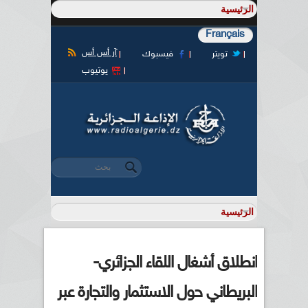
Français
آر أس أس
تويتر
فيسبوك
يوتيوب
‏بحث ‏
استمارة البحث
انطلاق أشغال اللقاء الجزائري-
البريطاني حول الاستثمار والتجارة عبر