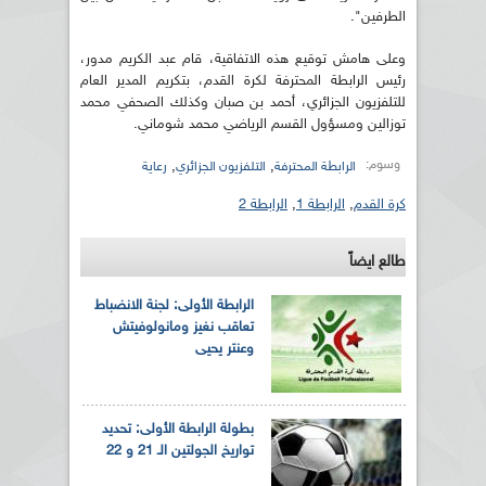
الطرفين".
وعلى هامش توقيع هذه الاتفاقية، قام عبد الكريم مدور،
رئيس الرابطة المحترفة لكرة القدم، بتكريم المدير العام
للتلفزيون الجزائري، أحمد بن صبان وكذلك الصحفي محمد
توزالين ومسؤول القسم الرياضي محمد شوماني.
وسوم:
,
,
الرابطة المحترفة
التلفزيون الجزائري
رعاية
كرة القدم
,
الرابطة 1
,
الرابطة 2
طالع ايضاً
الرابطة الأولى: لجنة الانضباط
تعاقب نغيز ومانولوفيتش
وعنتر يحيى
بطولة الرابطة الأولى: تحديد
تواريخ الجولتين الـ 21 و 22