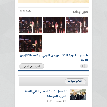
صور الإذاعة
لى أرواح
بالصور... الدورة الـ21 للمهرجان العربي للإذاعة والتلفزيون
بتونس
المزيد من الصور
الأكثر قراءة
تفـاصيل "بيع" الحسن الثاني القمة
العربية للموساد!!
07 سبتمبر 2021 |