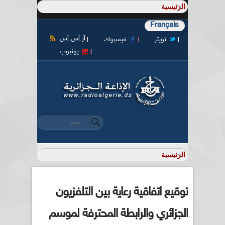
Français
آر أس أس
تويتر
فيسبوك
يوتيوب
‏بحث ‏
استمارة البحث
توقيع اتفاقية رعاية بين التلفزيون
الجزائري والرابطة المحترفة لموسم