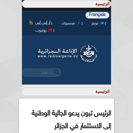
Français
آر أس أس
تويتر
فيسبوك
يوتيوب
‏بحث ‏
استمارة البحث
الرئيس تبون يدعو الجالية الوطنية
إلى الاستثمار في الجزائر