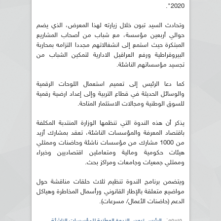
2020".
وتحادث السيد تبون خلال زيارته لهذا المعرض، الذي يضم
حوالي أربعين مؤسسة، مع شباب من أصحاب المشاريع
المبتكرة حيث استمع إلى انشغالاتهم مجددا التزامه بمحاربة
البيروقراطية ورفع العراقيل الادارية لتمكين الشباب من
تجسيد مؤسساتهم الناشئة.
كما دعا الرئيس إلى تعميم استعمال اللوحات الرقمية
والوسائل الحديثة في قطاع التربية وإلى إعداد ارضية رقمية
للسوق الوطنية ومجالات الاستثمار المتاحة.
يذكر أن هذه الندوة التي تنظمها الوزارة المنتدبة المكلفة
باقتصاد المعرفة والمؤسسات الناشئة، تعقد بمشارك أزيد
من 1000 مشارك من مؤسسات ناشئة وحاضنات وممثلي
هيئات حكومية ومالية ومتعاملين اقتصاديين وخبراء
وممثلي جمعيات وجامعات ومراكز بحث.
ويتضمن برنامج الندوة تنظيم ثلاث حلقات مناقشة حول
مواضيع متعلقة بالإطار القانوني ورأسمال المخاطرة وهياكل
الدعم (حاضنات الأعمال/ مسرعات).
وسوم:
,
الرئيس تبون
الندوة الوطنية للمؤسسات الناشئة