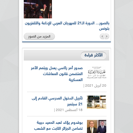
لى أرواح
بالصور... الدورة الـ21 للمهرجان العربي للإذاعة والتلفزيون
بتونس
المزيد من الصور
الأكثر قراءة
صدور أمر رئاسي يعدل ويتمم الأمر
المتضمن قانون المعاشات
العسكرية
20 أبريل 2021 |
تأجيل الدخول المدرسي القادم إلى
21 سبتمبر
18 أغسطس 2021 |
بوقدوم يؤكد لعبد الحميد دبيبة
تضامن الجزائر الثابت مع الشعب