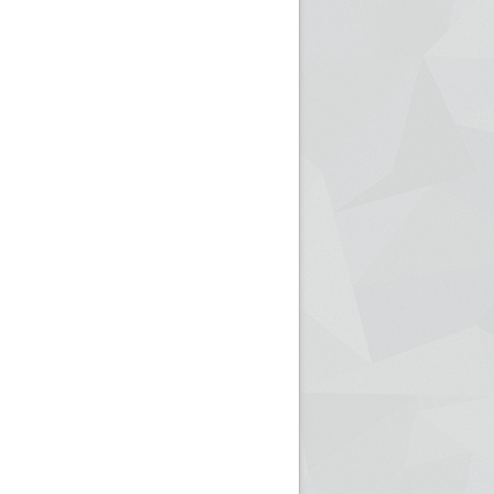
ريم الإذاعة الجزائرية للرياضيين البارالمبيين المتوجين
بالصور... اللقاء الوطني لمديري الإذ
اليات في طوكيو
حول مرافقة وتغطية الإنتخابات المحلية لـ27 نوفمب