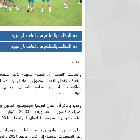
المكلف بالإعلام في الفاف باي عبود
المكلف بالإعلام في الفاف باي عبود
مثالية.
ستعرف إكتمال التعداد بوصول إسماعيل بن ناصر لا
وماكسيم سبانو رحو، مدافع فالنسيان الفرنسي، و
لعزالدين دوخة.
بملعب كارس جينس بمدينة لاهاي الهولندية (سا 21:00 بالتوقيت المحلي، 20:00 بتوقيت الجزائر).
وتأتي هاتين المواجهتين تحضيرا للقاء المزدوج أمام 
إطار التصفيات المؤهلة إلى كأس افريقيا 2021 والمؤجلة إلى 2022 بالكامرون.