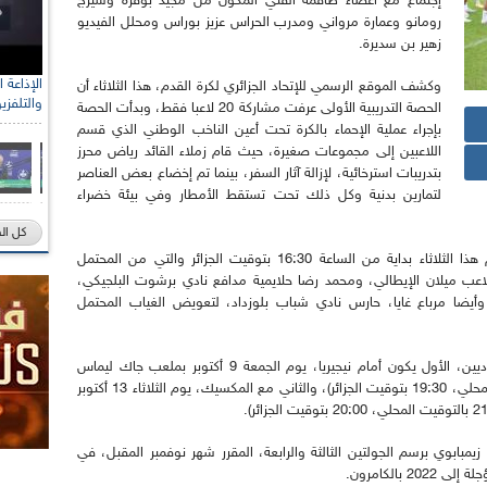
إجتماع مع أعضاء طاقمه الفني المكون من مجيد بوقرة وسيرج
رومانو وعمارة مرواني ومدرب الحراس عزيز بوراس ومحلل الفيديو
زهير بن سديرة.
وكشف الموقع الرسمي للإتحاد الجزائري لكرة القدم، هذا الثلاثاء أن
والتلفزي
الحصة التدريبية الأولى عرفت مشاركة 20 لاعبا فقط، وبدأت الحصة
بإجراء عملية الإحماء بالكرة تحت أعين الناخب الوطني الذي قسم
اللاعبين إلى مجموعات صغيرة، حيث قام زملاء القائد رياض محرز
بتدريبات استرخائية، لإزالة آثار السفر، بينما تم إخضاع بعض العناصر
لتمارين بدنية وكل ذلك تحت تستقط الأمطار وفي بيئة خضراء
كل ال
وأضافت "الفاف" أن الحصة التدريبة الثانية ستقام هذا الثلاثاء بداية من الساعة 16:30 بتوقيت الجزائر والتي من المحتمل
عب ميلان الإيطالي، ومحمد رضا حلايمية مدافع نادي برشوت البلجيكي،
أيضا مرباع غايا، حارس نادي شباب بلوزداد، لتعويض الغياب المحتمل
وجدير بالذكر أن أبطال افريقيا سيخوضون لقاءين وديين، الأول يكون أمام نيجيريا، يوم الجمعة 9 أكتوبر بملعب جاك ليماس
بمدينة كلاغنفورت النمساوية (سا 20:30 بالتوقيت المحلي، 19:30 بتوقيت الجزائر)، والثاني مع المكسيك، يوم الثلاثاء 13 أكتوبر
زيمبابوي برسم الجولتين الثالثة والرابعة، المقرر شهر نوفمبر المقبل، في