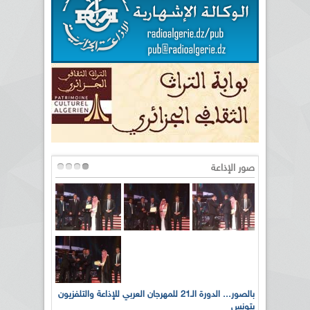
صور الإذاعة
لى أرواح
بالصور... الدورة الـ21 للمهرجان العربي للإذاعة والتلفزيون
بتونس