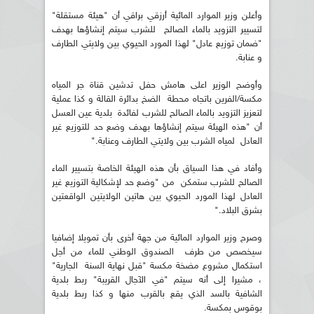
وأعلن وزير الموارد المائية أرزقي براقي أن "هيئة مستقلة"
لتسيير التزويد بالماء الصالح للشرب سيتم إنشاؤها بهدف
"ضمان توزيع عادل" لهذا المورد الحيوي بين ولايتي الطارف
و عنابة.
وأوضح الوزير اعلى هامش حفل تدشين قناة جر المياه
مكسة/الفرين باتجاه محطة الضخ بدائرة القالة و كذا عملية
لتعزيز التزويد بالماء الصالح للشرب لفائدة بلدية عين العسل
أن "هذه الهيئة سيتم إنشاؤها بهدف وضع حد للتوزيع غير
العادل لمياه الشرب بين ولايتي الطارف وعنابة."
وأفاد في هذا السياق بأن هذه الهيئة الخاصة بتسيير الماء
الصالح للشرب ستمكن من "وضع حد لإشكالية التوزيع غير
العادل لهذا المورد الحيوي بين هاتين الولايتين الواقعتين
بشرق البلاد."
وصرح وزير الموارد المائية من جهة أخرى بأن تمويلا إضافيا
سيخصص من طرف الصندوق الوطني للماء من أجل
استكمال مشروع مضخة مكسة "قبل نهاية السنة الجارية"
، مشيرا إلى أنه سيتم "في الآجال القريبة" ربط بلدية
الشافية بالسد الذي يقع بالقرب منها و كذا ربط بلدية
بوقوس بمكسة.