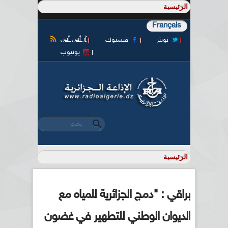
Français
آر أس أس
تويتر
فيسبوك
يوتيوب
‏بحث ‏
استمارة البحث
براقي : "دمج الجزائرية للمياه مع
الديوان الوطني للتطهير في غضون