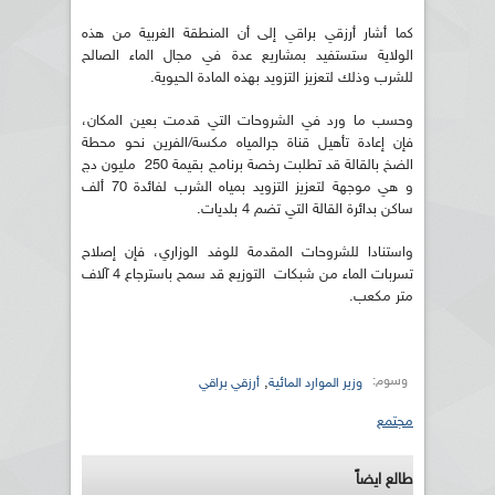
كما أشار أرزقي براقي إلى أن المنطقة الغربية من هذه
الولاية ستستفيد بمشاريع عدة في مجال الماء الصالح
للشرب وذلك لتعزيز التزويد بهذه المادة الحيوية.
وحسب ما ورد في الشروحات التي قدمت بعين المكان،
فإن إعادة تأهيل قناة جرالمياه مكسة/الفرين نحو محطة
الضخ بالقالة قد تطلبت رخصة برنامج بقيمة 250 مليون دج
و هي موجهة لتعزيز التزويد بمياه الشرب لفائدة 70 ألف
ساكن بدائرة القالة التي تضم 4 بلديات.
واستنادا للشروحات المقدمة للوفد الوزاري، فإن إصلاح
تسربات الماء من شبكات التوزيع قد سمح باسترجاع 4 آلاف
متر مكعب.
وسوم:
,
وزير الموارد المائية
أرزقي براقي
مجتمع
طالع ايضاً