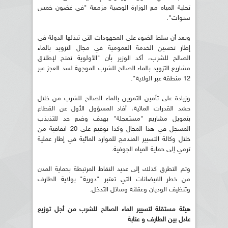
تحلية المياه مع الوزارة الوصية مزمعة "في غضون خمس
سنوات".
وبعد أن سلط الضوء على المجهودات التي تبذلها الدولة في
إطار تحسين الخدمة العمومية في مجال التزويد بالماء
الصالح للشرب، أكد الوزير بأن "الأولوية تمنح لإطلاق
مشاريع التزويد بالماء الصالح للشرب الموجهة لسد العجز عبر
12 منطقة عبر الولاية".
وزيادة على تأمين التموين بالماء الصالح للشرب من خلال
حشد القدرات المائية، أفاد المسؤول الأول عن القطاع
بتمويل مشاريع "مستعجلة" بهدف وضع حد للتذبذب
المسجل في هذا المجال وكذا توقيع على 20 اتفاقية من
خلال وكالة التسيير المندمج للموارد المائية في إطار عملية
ترمي إلى حماية المياه الجوفية.
وتم التطرق كذلك إلى عديد النقاط المرتبطة بحماية المدن
من خطر الفيضانات التي تعتبر "دورية" بولاية الطارف
وتنظيف الوديان وعقلنة وسائل التدخل.
هيئة مستقلة لتسيير الماء الصالح للشرب من أجل توزيع
عادل بين الطارف و عنابة