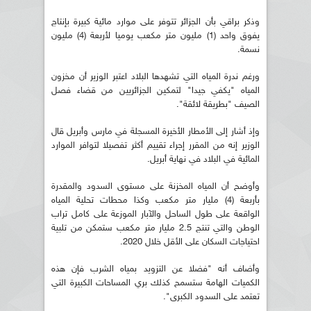
وذكر براقي بأن الجزائر تتوفر على موارد مائية كبيرة بإنتاج
يفوق واحد (1) مليون متر مكعب يوميا لأربعة (4) مليون
نسمة.
ورغم ندرة المياه التي تشهدها البلاد اعتبر الوزير أن مخزون
المياه "يكفي جيدا" لتمكين الجزائريين من قضاء فصل
الصيف "بطريقة لائقة".
وإذ أشار إلى الأمطار الأخيرة المسجلة في مارس وأبريل قال
الوزير إنه من المقرر إجراء تقييم أكثر تفصيلا لتوافر الموارد
المائية في البلاد في نهاية أبريل.
وأوضح أن المياه المخزنة على مستوى السدود والمقدرة
بأربعة (4) مليار متر مكعب وكذا محطات تحلية المياه
الواقعة على طول الساحل والآبار الموزعة على كامل تراب
الوطن والتي تنتج 2.5 مليار متر مكعب ستمكن من تلبية
احتياجات السكان على الأقل خلال 2020.
وأضاف أنه "فضلا عن التزويد بمياه الشرب فإن هذه
الكميات الهامة ستسمح كذلك بري المساحات الكبيرة التي
تعتمد على السدود الكبرى".