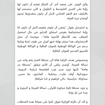
وأبرز الوزير، على صعيد أخر، أن الجزائر تعتزم أن تكون لها
رؤية على المدى المتوسط و الطويل و التي ستسمح لها
بالتكيف مع التغير المناخي لأجل أن يكون بمقدورها تسيير
أوضاع ندرة المياه.
و استرسل يقول "ينبغي أن نقوم بتقييم لأجل أن تكون لنا
رؤية استشرافية بغرض استباق التدابير في حال استمرار
الجفاف بعد الأمطار الأخيرة هاته"، موضحا أن عمل
الاستشراف هذا سيتم نهاية شهر أبريل من طرف لجنة وزارية
بدعم من الوكالة الوطنية للموارد المائية و الوكالة الوطنية
للتسيير المدمج للموارد المائية.
وبخصوص هدف الزيارة هاته الى محطة الضخ رقم واحد في
تسالة المرجة، أوضح براقي أن الأمر يتعلق "بمحطة جد
هامة" لأنها تزود مدن غرب العاصمة (درارية، الدويرة،
سويدانية، أولاد فايت، رحمانية ، العاشور، بابا حسن،
سحاولة، خرايسية، دالي ابراهيم و كذا شراقة).
و تزود محطة ثانية مجاورة للأولى، تسالة المرجة و الدويرة و
جزءا من بئر توتة.
و أكد أن دائرته الوزارية تعول كثيرا على صيانة هذه المحطات