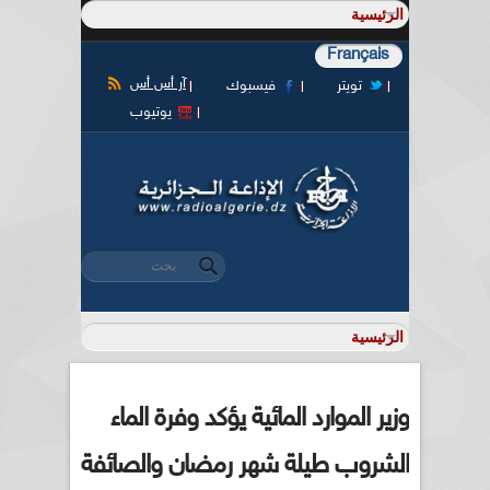
Français
آر أس أس
تويتر
فيسبوك
يوتيوب
‏بحث ‏
استمارة البحث
وزير الموارد المائية يؤكد وفرة الماء
الشروب طيلة شهر رمضان والصائفة