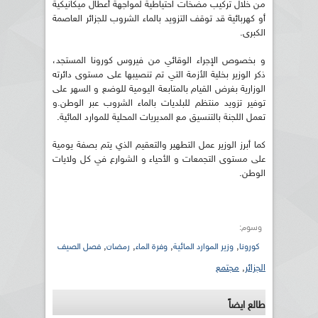
من خلال تركيب مضخات احتياطية لمواجهة أعطال ميكانيكية
أو كهربائية قد توقف التزويد بالماء الشروب للجزائر العاصمة
الكبرى.
و بخصوص الإجراء الوقائي من فيروس كورونا المستجد،
ذكر الوزير بخلية الأزمة التي تم تنصيبها على مستوى دائرته
الوزارية بغرض القيام بالمتابعة اليومية للوضع و السهر على
توفير تزويد منتظم للبلديات بالماء الشروب عبر الوطن.و
تعمل اللجنة بالتنسيق مع المديريات المحلية للموارد المائية.
كما أبرز الوزير عمل التطهير والتعقيم الذي يتم بصفة يومية
على مستوى التجمعات و الأحياء و الشوارع في كل ولايات
الوطن.
وسوم:
,
,
,
,
كورونا
وزير الموارد المائية
وفرة الماء
رمضان
فصل الصيف
الجزائر
,
مجتمع
طالع ايضاً