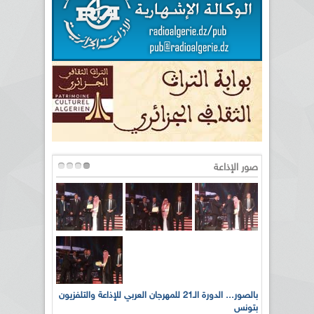
صور الإذاعة
لى أرواح
بالصور... الدورة الـ21 للمهرجان العربي للإذاعة والتلفزيون
بتونس