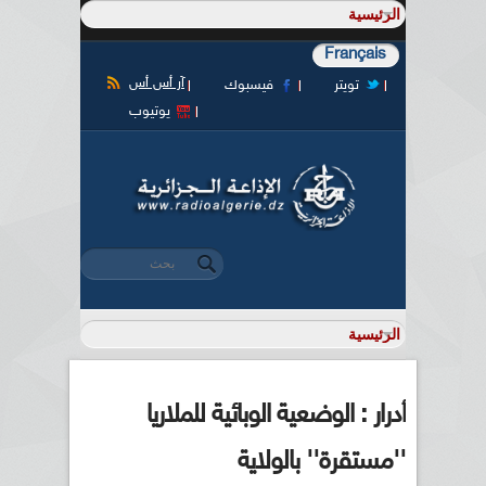
Français
آر أس أس
تويتر
فيسبوك
يوتيوب
‏بحث ‏
استمارة البحث
أدرار : الوضعية الوبائية للملاريا
''مستقرة'' بالولاية