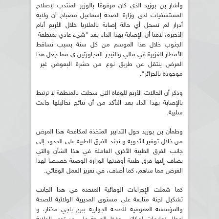
وأشار بن بوزيد الذي كان مرفوقا بالوزير المنتدب لإصلاح
المستشفيات لدى وزارة الصحة إسماعيل مصباح أن ولاية
أدرار لم تسجل أي حالة إصابة بالملاريا خلال الأربع أيام
الأخيرة، لافتا أن الإصابة بهذا الداء يعد "شيء عادي بمنطقة
الجنوب خلال هذا الموسم من كل سنة بسبب تساقط
الأمطار الغزيرة في مالي والنيجر المجاورتين ي مما جعل هذا
المرض ينتقل عن طريق نوع من حشرة البعوض غير
موجودة بالجزائر".
وذكر أن الحالات الأربع للوفاة التي سجلت بالمنطقة لا ترتبط
بالإصابة بهذا الداء بعد التأكد من أن نتائج تحاليلها جاءت
سلبية.
وطمأن بن بوزيد حول التدابير المتخذة لمكافحة هذا المرض
من خلال توفير الأدوية و تجند الفرق الطبية على الحدود إلى
جانب الفرق الطبية الأخرى العاملة في هذا الشأن والتي
يضاف إليها فرق طبية أوفدتها الوزارة الوصية خصيصا لهذا
الغرض مما ساهم، كما أضاف، في تعزيز العمل الوقائي.
كما شملت الإجراءات الوقائية المتخذة في هذا الجانب
تشكيل لجنة متابعة على مستوى المديرية الولائية للصحة
والمؤسسة العمومية للصحة الجوارية ببرج باجي مختار، و