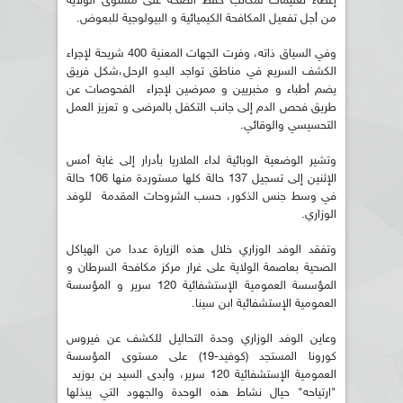
إعطاء تعليمات لمكاتب حفظ الصحة على مستوى الولاية
من أجل تفعيل المكافحة الكيميائية و البيولوجية للبعوض.
وفي السياق ذاته، وفرت الجهات المعنية 400 شريحة لإجراء
الكشف السريع في مناطق تواجد البدو الرحل،شكل فريق
يضم أطباء و مخبريين و ممرضين لإجراء الفحوصات عن
طريق فحص الدم إلى جانب التكفل بالمرضى و تعزيز العمل
التحسيسي والوقائي.
وتشير الوضعية الوبائية لداء الملاريا بأدرار إلى غاية أمس
الإثنين إلى تسجيل 137 حالة كلها مستوردة منها 106 حالة
في وسط جنس الذكور، حسب الشروحات المقدمة للوفد
الوزاري.
وتفقد الوفد الوزاري خلال هذه الزيارة عددا من الهياكل
الصحية بعاصمة الولاية على غرار مركز مكافحة السرطان و
المؤسسة العمومية الإستشفائية 120 سرير و المؤسسة
العمومية الإستشفائية ابن سينا.
وعاين الوفد الوزاري وحدة التحاليل للكشف عن فيروس
كورونا المستجد (كوفيد-19) على مستوى المؤسسة
العمومية الإستشفائية 120 سرير، وأبدى السيد بن بوزيد
"ارتياحه" حيال نشاط هذه الوحدة والجهود التي يبذلها