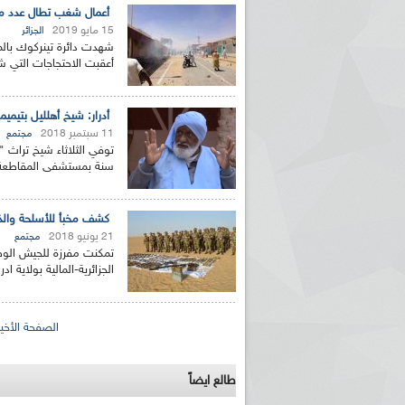
أعمال شغب تطال عدد من 
15 مايو 2019
الجزائر
شهدت دائرة تينركوك بالمق
أعقبت الاحتجاجات التي 
أدرار: شيخ أهلليل بتيم
11 سبتمبر 2018
مجتمع
سنة بمستشفى المقاطعة الإدارية تيميم
كشف مخبأ للأسلحة والذخي
21 يونيو 2018
مجتمع
تمكنت مفرزة للجيش الوط
الجزائرية-المالية بولاية 
الصفحات
الصفحة الأخير
طالع ايضاً