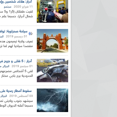
أدرار: هلاك شخصين وإصا
11 فبراير 2020
مجتمع
شمال أدرار)، حسبما علم م
سياحة صحراوية: توافد
31 ديسمبر 2019
الجز
تعرف ولاية تيميمون هذه ا
مقصدا سياحيا لهم لما تزخ
أدرار : 5 قتلى و جريح في حادث مرور ببرج باجي مختار
01 سبتمبر 2019
,
الجزائر
م
لقي 5 أشخاص مصرعهم
الحدودية برج باجي مختار 
سقوط أمطار رعدية على ج
03 أغسطس 2019
الجزائر
سيشهد جنوب ولايتي تمنرا
حسبما أعلنه الديوان الوط