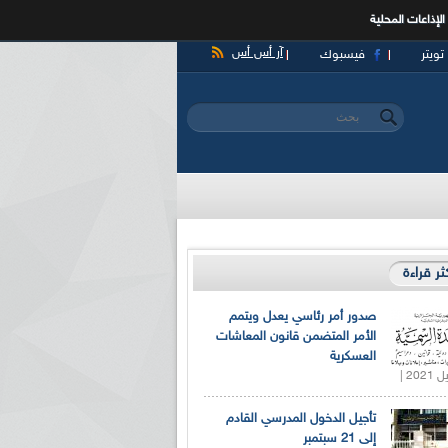
الإذاعات المحلية
آر أس أس
تويتر
فيسبوك
‏بحث ‏
استمارة البحث
كثر قراءة
صدور أمر رئاسي يعدل ويتمم
الأمر المتضمن قانون المعاشات
العسكرية
تأجيل الدخول المدرسي القادم
إلى 21 سبتمبر