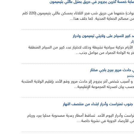
بة خمسة آخرين بجروح في حريق بمنزل عائلي بتيميمون
لقيت طفلتان (5ر1 و5 سنوات) حتفهما في حريق شب فجر الثلاثاء بمسكن عائلي بتيميمون (220 كلم
ن مصالح الحماية المدنية. كما خلف هذا...
 كبير للسياح على ولايتي تيميمون وادرار
ائر
لأيام حركية سياحية نشيطة وذلك لاختيار عدد كبير من السياح المنطقة
ر به الواحة الحمراء من عوامل جذب...
جتمع
 و أصيب شخص آخر بجروح إثر حادث مرور وقع الأحد بإقليم الولاية المنتدبة
حسب ييان اصدرته المجموعة الإقليمية...
نوب تمنراست وأدرار ابتداء من منتصف النهار
ست وأدرار اليوم الأحد تساقط أمطار رعدية مصحوبة محليا ببرد ورياح
ني للأرصاد الجوية في نشرية خاصة....