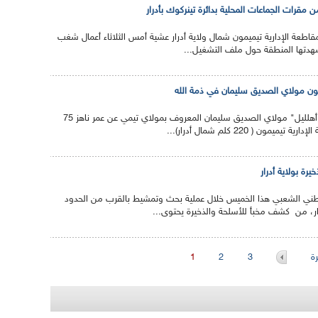
مقرات الجماعات المحلية بدائرة تينركوك بأدرار
اطعة الإدارية تيميمون شمال ولاية أدرار عشية أمس الثلاثاء أعمال شغب
شهدتها المنطقة حول ملف التشغيل...
يمون مولاي الصديق سليمان في ذمة الله
توفي الثلاثاء شيخ تراث "أهلليل" مولاي الصديق سليمان المعروف بمولاي تيمي عن عمر ناهز 75
ون ( 220 كلم شمال أدرار)...
رة بولاية أدرار
ني الشعبي هذا الخميس خلال عملية بحث وتمشيط بالقرب من الحدود
ادرار، من كشف مخبأ للأسلحة والذخيرة يحتوى...
ة
3
2
1