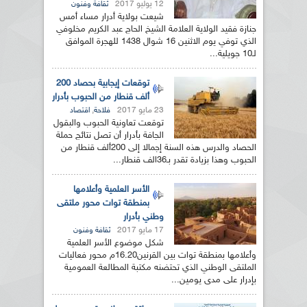
12 يوليو 2017
ثقافة وفنون
شيعت بولاية أدرار مساء أمس
جنازة فقيد الولاية العلامة الشيخ الحاج عبد الكريم مخلوفي
الذي توفي يوم الاثنين 16 شوال 1438 للهجرة الموافق
لـ10 جويلية...
توقعات إيجابية بحصاد 200
ألف قنطار من الحبوب بأدرار
23 مايو 2017
,
فلاحة
اقتصاد
توقعت تعاونية الحبوب والبقول
الجافة بأدرار أن تصل نتائج حملة
الحصاد والدرس هذه السنة إجمالا إلى 200ألف قنطار من
الحبوب وهذا بزيادة تقدر بـ36الف قنطار...
الأسر العلمية وأعلامها
بمنطقة توات محور ملتقى
وطني بأدرار
17 مايو 2017
ثقافة وفنون
شكل موضوع الأسر العلمية
وأعلامها بمنطقة توات بين القرنين16.20م محور فعاليات
الملتقى الوطني الذي تحتضنه مكتبة المطالعة العمومية
بإدرار على مدى يومين...