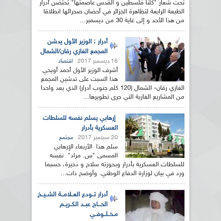
تحت شعار "كلنا فلسطين و القدس عاصمتها" تحتضن أدرار
الطبعة الرابعة لتظاهرة الجزائر في أحضان صحرائها انطلاقا
من هذا الأحد و إلى غاية 30 من ديسمبر...
أدرار : الوزير الأول يدشن
المجمع الغازي رقان/الشمال
16 ديسمبر 2017
اقتصاد
أشرف الوزير الأول أحمد أويحي
هذا السبت على تدشين المجمع
الغازي رقان- الشمال (120 كلم جنوب أدرار) الذي يعد واحدا
من المشاريع الغازية التي جرى تطويرها...
إرهابي يسلم نفسه للسلطات
العسكرية بأدرار
20 سبتمبر 2017
مجتمع
سلم هذا الأربعاء الإرهابي
المسمى "س. مراد" نفسه
للسلطات العسكرية بأدرار وبحوزته سلاح و ذخيرة، حسبما
ورد في بيان لوزارة الدفاع الوطني. وأوضح ذات...
أدرار تــودع العــلامــة الشــيــخ
الحـــاج عبــد الكــريــم
مـخــلــوفــي