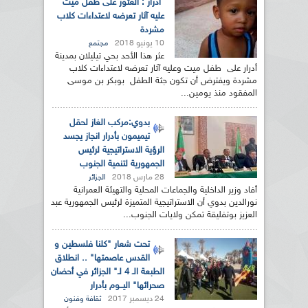
أدرار : العثور على طفل ميت
عليه آثار تعرضه لاعتداءات كلاب
مشردة
10 يونيو 2018
مجتمع
عثر هذا الأحد بحي تيليلان بمدينة
أدرار على طفل ميت وعليه آثار تعرضه لاعتداءات كلاب
مشردة ويفترض أن تكون جثة الطفل بوبكر بن موسى
المفقود منذ يومين...
بدوي:مركب الغاز لحقل
تيميمون بأدرار انجاز يجسد
الرؤية الاستراتيجية لرئيس
الجمهورية لتنمية الجنوب
28 مارس 2018
الجزائر
أفاد وزير الداخلية والجماعات المحلية والتهيئة العمرانية
نورالدين بدوي أن الاستراتيجية المتميزة لرئيس الجمهورية عبد
العزيز بوتفليقة تمكن ولايات الجنوب...
تحت شعار "كلنا فلسطين و
القدس عاصمتها" .. انطلاق
الطبعة الـ 4 لـ" الجزائر في أحضان
صحرائها" اليــوم بأدرار
24 ديسمبر 2017
ثقافة وفنون