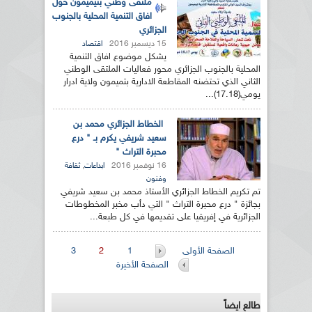
ملتقى وطني بتيميمون حول
افاق التنمية المحلية بالجنوب
الجزائري
15 ديسمبر 2016
اقتصاد
يشكل موضوع افاق التنمية
المحلية بالجنوب الجزائري محور فعاليات الملتقى الوطني
الثاني الذي تحتضنه المقاطعة الادارية بتميمون ولاية ادرار
يومي(17.18)...
الخطاط الجزائري محمد بن
سعيد شريفي يكرم بـ " درع
محبرة التراث "
16 نوفمبر 2016
,
ابداعات
ثقافة
وفنون
تم تكريم الخطاط الجزائري الأستاذ محمد بن سعيد شريفي
بجائزة " درع محبرة التراث " التي دأب مخبر المخطوطات
الجزائرية في إفريقيا على تقديمها في كل طبعة...
الصفحات
الصفحة الأولى
1
2
3
الصفحة الأخيرة
طالع ايضاً