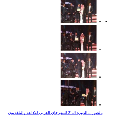
بالصور... الدورة الـ21 للمهرجان العربي للإذاعة والتلفزيون