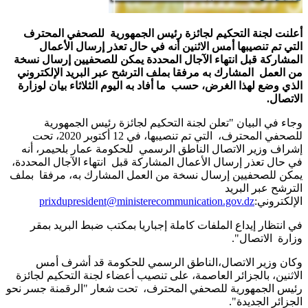
أعلنت لجنة التحكيم لجائزة رئيس الجمهورية للصحفي المحترف
التي تم تنصيبها أمس الاثنين أنه في حال تعذر إرسال الأعمال
المشاركة قبل انتهاء الآجال المحددة يمكن للصحفيين إرسال نسخة
من العمل المشارك به مرفقا بملف الترشح
عبر البريد الإلكتروني
الذي وضع لهذا الغرض، حسب ما أفاد به اليوم الثلاثاء بيان لوزارة
الاتصال.
وجاء في البيان "تعلن لجنة التحكيم لجائزة رئيس الجمهورية
للصحفي المحترف، التي تم تنصيبها، في 12 أكتوبر 2020، تحت
إشراف وزير الاتصال الناطق الرسمي للحكومة عمار بلحيمر، أنه
في حال تعذر إرسال الأعمال المشاركة قبل انتهاء الآجال المحددة،
يمكن للصحفيين إرسال نسخة من العمل المشارك به، مرفقا بملف
الترشح عبر البريد
الإلكتروني:
prixdupresident@ministerecommunication.gov.dz
في انتظار إيداع الملفات كاملة إجباريا بمكتب ضبط البريد بمقر
وزارة الاتصال".
وكان وزير الاتصال،الناطق الرسمي للحكومة قد أشرف أمس
الاثنين، بالجزائر العاصمة، على تنصيب أعضاء لجنة التحكيم لجائزة
رئيس الجمهورية للصحفي المحترف، تحت شعار "الرقمنة جسر نحو
الجزائر الجديدة".