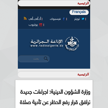
Français
آر أس أس
تويتر
فيسبوك
يوتيوب
‏بحث ‏
استمارة البحث
وزارة الشؤون الدينية: اجراءات جديدة
ترافق قرار رفع الحظر عن تأدية صلاة