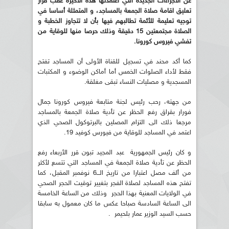
عن الاجراءات الجديدة التي اعتمدتها هذه الأخيرة عقب قرار
تعليق اقامة صلاة الجمعة بالمساجد، و المتمثلة أساسا في
توجيه تعليمة للأئمة تطالبهم فيها بأن لا تتجاوز الخطبة و
الصلاة مجتمعتين 15 دقيقة وذلك حرصا منها للوقاية من
تفشي فيروس كورونا.
كما أكد محند في تسجيل للقناة الأولى أن المساجد تفتح
فقط لأداء الصلوات الخمس أما أماكن الوضوء و المكتبات
المسجدية و مصليات النساء تبقى مغلقة.
من جهته، رحب رئيس لجنة متابعة فيروس كورونا جمال
فورار بقراق رفع الحظر عن تأدية صلاة الجمعة بالمساجد
مرجعا ذلك الى التزام المصلين بالبرتوكول الصحي الذي
اعتمد في المساجد للوقاية من فيورس كوفيد 19.
و كان رئيس الجمهورية عبد المجيد تبون قرر الأربعاء رفع
الحظر عن تأدية صلاة الجمعة في المساجد التي تتسع لأكثر
من ألف مصل اعتبارا من تاريخ الـــ6 نوفمبر المقبل، كما
تفتح هذه المساجد لصلاة الفجر بتغيير توقيت الحجر الصحي
في الولايات المعنية بهذا الحجر وذلك من الساعة الخامسة
الى الساعة السادسة صباحا عكس ما كان معمول به سابقا
حسب السيد الوزير عمار بلحيمر .