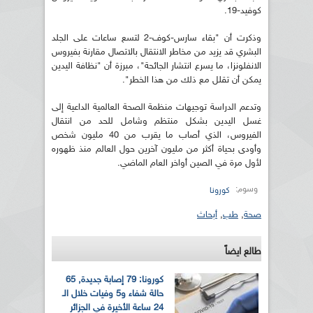
كوفيد-19.
وذكرت أن "بقاء سارس-كوف-2 لتسع ساعات على الجلد
البشري قد يزيد من مخاطر الانتقال بالاتصال مقارنة بفيروس
الانفلونزا، ما يسرع انتشار الجائحة"، مبرزة أن "نظافة اليدين
يمكن أن تقلل مع ذلك من هذا الخطر".
وتدعم الدراسة توجيهات منظمة الصحة العالمية الداعية إلى
غسل اليدين بشكل منتظم وشامل للحد من انتقال
الفيروس، الذي أصاب ما يقرب من 40 مليون شخص
وأودى بحياة أكثر من مليون آخرين حول العالم منذ ظهوره
لأول مرة في الصين أواخر العام الماضي.
وسوم:
كورونا
صحة
,
طب
,
أبحاث
طالع ايضاً
كورونا: 79 إصابة جديدة, 65
حالة شفاء و5 وفيات خلال الـ
24 ساعة الأخيرة في الجزائر