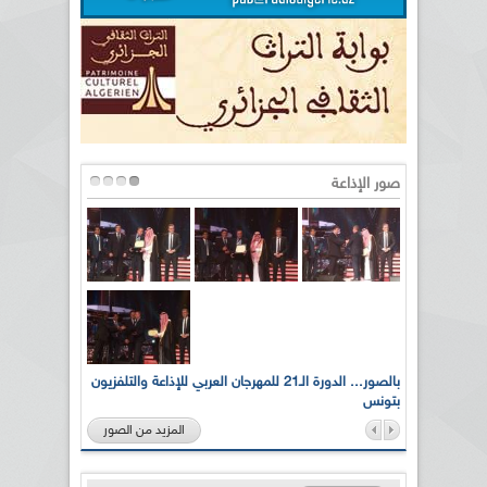
صور الإذاعة
لى أرواح
بالصور... الدورة الـ21 للمهرجان العربي للإذاعة والتلفزيون
بتونس
المزيد من الصور