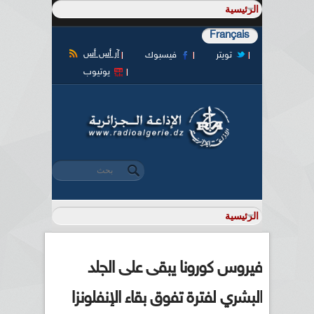
Français
آر أس أس
تويتر
فيسبوك
يوتيوب
‏بحث ‏
استمارة البحث
فيروس كورونا يبقى على الجلد
البشري لفترة تفوق بقاء الإنفلونزا