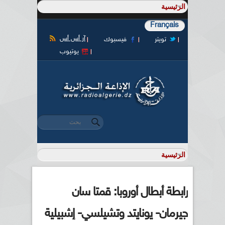
Français
آر أس أس
تويتر
فيسبوك
يوتيوب
‏بحث ‏
استمارة البحث
رابطة أبطال أوروبا: قمتا سان
جيرمان- يونايتد وتشيلسي- إشبيلية