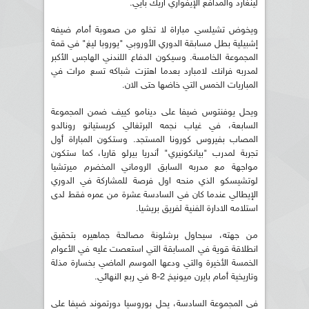
لينغارد والمدافع الإيفواري اريك بايي.
ويخوض تشيلسي مباراة لا تخلو من صعوبة أمام ضيفه
إشبيلية بطل مسابقة الدوري الأوروبي "يوروبا ليغ" في قمة
المجموعة الخامسة. وسيكون الدفاع اللندني الهاجس الأكبر
لمدربه فرانك لامبارد بعدما اهتزت شباكه تسع مرات في
المباريات الخمس التي خاضها حتى الان.
ويحل يوفنتوس ضيفا على دينامو كييف ضمن المجموعة
السابعة، في غياب نجمه البرتغالي كريستيانو رونالدو
المصاب بفيروس كورونا المستجد. وستكون المباراة أول
تجربة لمدرب "بيانكونيري" أندريا بيرلو قاريا، كما ستكون
مواجهة مع مدربه السابق الروماني المخضرم ميرتشيا
لوتشيسكو الذي منحه اول فرصة للمشاركة في الدوري
الإيطالي عندما كان في السادسة عشرة من عمره فقط لدى
استلامه الادارة الفنية لفريق بريشيا.
من جهته، سيحاول برشلونة مصالحة جماهيره بتحقيق
انطلاقة قوية في المسابقة التي استعصت عليه في الأعوام
الخمسة الأخيرة والتي ودعها الموسم الماضي بخسارة مذلة
وتاريخية أمام بايرن ميونيخ 2-8 في ربع النهائي.
في المجموعة السادسة، يحل بوروسيا دورتموند ضيفا على