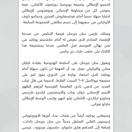
لاتسيو الإيطالي وضيفه بوروسيا دورتموند الألماني، فيما
يخوض كل من برشلونة الإسباني ويوفنتوس الإيطالي
اختبارا سهلا نسبيا أمام فرنتسفاروش المجري ودينامو كييف
الأوكراني في سعيهما إلى حسم بطاقتي المجموعة السابعة.
ويملك باريس سان جيرمان فرصة التخلص من صدمة
الإقصاء الصادم الذي تعرض له أمام مانشستر يونايتد في
ثمن نهائي الموسم قبل الماضي عندما يستضيفه هذا
الثلاثاء على ملعب بارك دي برانس.
ويعول سان جيرمان على أسلحته الهجومية بقيادة كيليان
مبابي والبرازيلي نيمار، بيد أن المهمة لن تكون سهلة أمام
يونايتد الذي استعاد توازنه في الدوري بفوز كبير على
مضيفه نيوكاسل 4-1 السبت الفارط، لاسيما في ظل غياب
العديد من لاعبي نادي العاصمة الفرنسية أبرزهم الظهير
الأيسر الإسباني خوان برنات والارجنتينيين لياندرو باريديس
وماورو ايكاردي، الالماني تيلو كيهرر ولاعب الوسط الإيطالي
ماركو فيراتي.
وسيعاني يونايتد أيضاً من غيابات عدة، أبرزها الاوروغوياني
إديسنون كافاني المنتقل حديثاً من سان جيرمان بالذات،
إضافة إلى المدافع هاري ماغواير، مايسون غرينوود، جيسي