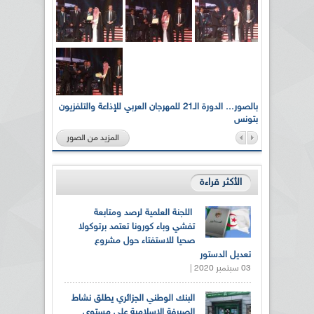
لى أرواح
بالصور... الدورة الـ21 للمهرجان العربي للإذاعة والتلفزيون
بتونس
المزيد من الصور
الأكثر قراءة
اللجنة العلمية لرصد ومتابعة
تفشي وباء كورونا تعتمد برتوكولا
صحيا للاستفتاء حول مشروع
تعديل الدستور
03 سبتمبر 2020 |
البنك الوطني الجزائري يطلق نشاط
الصيرفة الإسلامية على مستوى