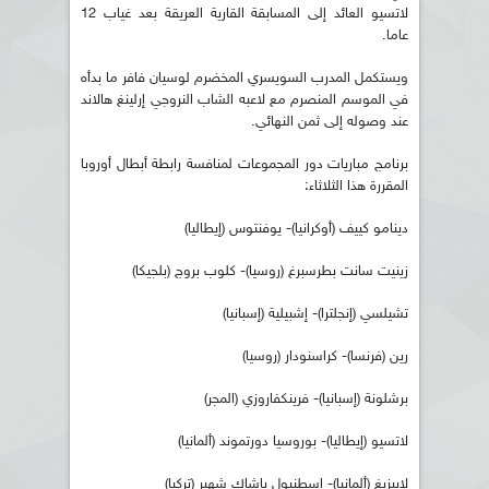
لاتسيو العائد إلى المسابقة القارية العريقة بعد غياب 12
عاما.
ويستكمل المدرب السويسري المخضرم لوسيان فافر ما بدأه
في الموسم المنصرم مع لاعبه الشاب النروجي إرلينغ هالاند
عند وصوله إلى ثمن النهائي.
برنامج مباريات دور المجموعات لمنافسة رابطة أبطال أوروبا
المقررة هذا الثلاثاء:
دينامو كييف (أوكرانيا)- يوفنتوس (إيطاليا)
زينيت سانت بطرسبرغ (روسيا)- كلوب بروج (بلجيكا)
تشيلسي (إنجلترا)- إشبيلية (إسبانيا)
رين (فرنسا)- كراسنودار (روسيا)
برشلونة (إسبانيا)- فرينكفاروزي (المجر)
لاتسيو (إيطاليا)- بوروسيا دورتموند (ألمانيا)
لايبزيغ (ألمانيا)- إسطنبول باشاك شهير (تركيا)