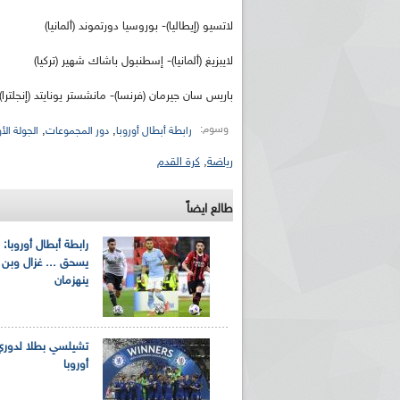
لاتسيو (إيطاليا)- بوروسيا دورتموند (ألمانيا)
لايبزيغ (ألمانيا)- إسطنبول باشاك شهير (تركيا)
باريس سان جيرمان (فرنسا)- مانشستر يونايتد (إنجلترا)
وسوم:
,
,
رابطة أبطال أوروبا
دور المجموعات
الجولة الأ
رياضة
,
كرة القدم
ريم الإذاعة الجزائرية للرياضيين البارالمبيين المتوجين
بالصور... اللقاء الوطني لمديري الإذ
اليات في طوكيو
حول مرافقة وتغطية الإنتخابات المحلية لـ27 نوفمب
طالع ايضاً
رابطة أبطال أوروبا: 
يسحق ... غزال وبن 
ينهزمان
تشيلسي بطلا لدوري
أوروبا