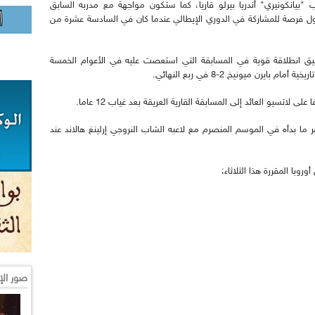
 "بيانكونيري" أندريا بيرلو قاريا، كما ستكون مواجهة مع مدربه السابق
ول فرصة للمشاركة في الدوري الإيطالي عندما كان في السادسة عشرة من
يق انطلاقة قوية في المسابقة التي استعصت عليه في الأعوام الخمسة
يرن ميونيخ 2-8 في ربع النهائي.
اتسيو العائد إلى المسابقة القارية العريقة بعد غياب 12 عاما.
ا بدأه في الموسم المنصرم مع لاعبه الشاب النروجي إرلينغ هالاند عند
وبا المقررة هذا الثلاثاء:
صور الإ