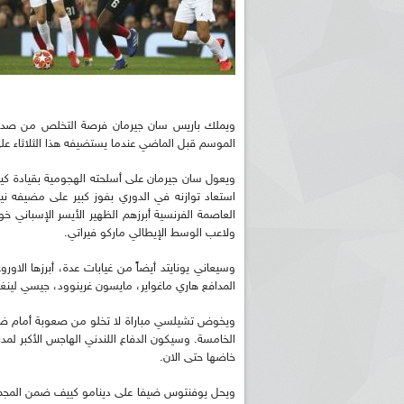
ويملك باريس سان جيرمان فرصة التخلص من صدمة 
الموسم قبل الماضي عندما يستضيفه هذا الثلاثاء ع
ويعول سان جيرمان على أسلحته الهجومية بقيادة كيليا
العاصمة الفرنسية أبرزهم الظهير الأيسر الإسباني خوان
ولاعب الوسط الإيطالي ماركو فيراتي.
وسيعاني يونايتد أيضاً من غيابات عدة، أبرزها الاور
المدافع هاري ماغواير، مايسون غرينوود، جيسي لينغار
ويخوض تشيلسي مباراة لا تخلو من صعوبة أمام ضيف
الخامسة. وسيكون الدفاع اللندني الهاجس الأكبر لمد
خاضها حتى الان.
ويحل يوفنتوس ضيفا على دينامو كييف ضمن المجموع