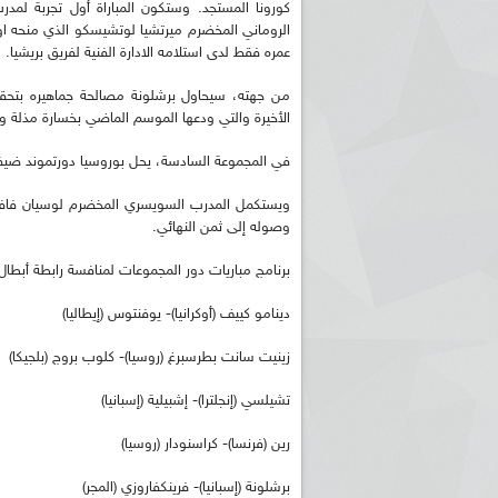
كورونا المستجد. وستكون المباراة أول تجربة لمدرب
الروماني المخضرم ميرتشيا لوتشيسكو الذي منحه ا
عمره فقط لدى استلامه الادارة الفنية لفريق بريشيا.
من جهته، سيحاول برشلونة مصالحة جماهيره بتحق
الأخيرة والتي ودعها الموسم الماضي بخسارة مذلة وتاريخية أمام با
في المجموعة السادسة، يحل بوروسيا دورتموند ضيفا على ل
ويستكمل المدرب السويسري المخضرم لوسيان فافر م
وصوله إلى ثمن النهائي.
برنامج مباريات دور المجموعات لمنافسة رابطة أبطال أور
دينامو كييف (أوكرانيا)- يوفنتوس (إيطاليا)
زينيت سانت بطرسبرغ (روسيا)- كلوب بروج (بلجيكا)
تشيلسي (إنجلترا)- إشبيلية (إسبانيا)
رين (فرنسا)- كراسنودار (روسيا)
برشلونة (إسبانيا)- فرينكفاروزي (المجر)