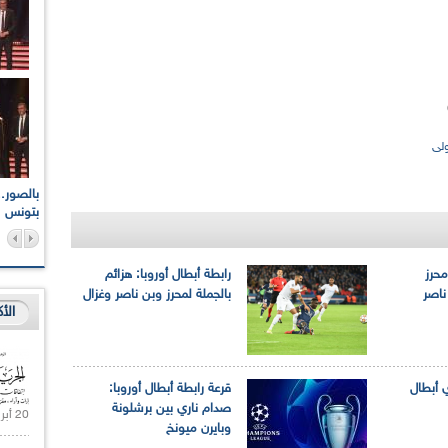
ولى
اعات الوطنية والجهوية
الإذاعة الجزائرية تقف دقيقة صمت ترحما على أرواح شهداء
ر 2021
17 أكتوبر 1961
بتونس
محرز
رابطة أبطال أوروبا: هزائم
ناصر
بالجملة لمحرز وبن ناصر وغزال
الأ
 أبطال
قرعة رابطة أبطال أوروبا:
صدام ناري بين برشلونة
20 أبريل 2021 |
وبايرن ميونخ