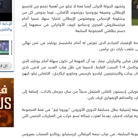
وتشهد الجولة الاولى أيضا قمة لا تخلو من أهمية تجمع بين لاتسيو
الإيطالي وضيفه بوروسيا دورتموند الألماني، فيما يخوض كل من
برشلونة الإسباني ويوفنتوس الإيطالي اختبارا سهلا نسبيا أمام
فرنتسفاروش المجري ودينامو كييف الأوكراني في سعيهما إلى
والتلفزي
حسم بطاقتي المجموعة السابعة.
الإقصاء الصادم الذي تعرض له أمام مانشستر يونايتد في ثمن نهائي
لى ملعب بارك دي برانس.
ن مبابي والبرازيلي نيمار، بيد أن المهمة لن تكون سهلة أمام يونايتد الذي
كل ال
استعاد توازنه في الدوري بفوز كبير على مضيفه نيوكاسل 4-1 السبت الفارط، لاسيما في ظل غياب العديد من لاعبي نادي
 برنات والارجنتينيين لياندرو باريديس وماورو ايكاردي، الالماني تيلو كيهرر
وغوياني إديسنون كافاني المنتقل حديثاً من سان جيرمان بالذات، إضافة إلى
د والمدافع الإيفواري اريك بايي.
ه إشبيلية بطل مسابقة الدوري الأوروبي "يوروبا ليغ" في قمة المجموعة
ربه فرانك لامبارد بعدما اهتزت شباكه تسع مرات في المباريات الخمس التي
ة السابعة، في غياب نجمه البرتغالي كريستيانو رونالدو المصاب بفيروس