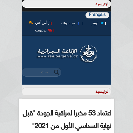
Français
آر أس أس
تويتر
فيسبوك
يوتيوب
‏بحث ‏
استمارة البحث
اعتماد 53 مخبرا لمراقبة الجودة "قبل
نهاية السداسي الأول من 2021"