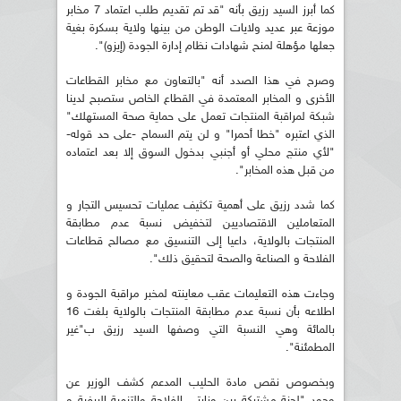
كما أبرز السيد رزيق بأنه "قد تم تقديم طلب اعتماد 7 مخابر
موزعة عبر عديد ولايات الوطن من بينها ولاية بسكرة بغية
جعلها مؤهلة لمنح شهادات نظام إدارة الجودة (إيزو)".
وصرح في هذا الصدد أنه "بالتعاون مع مخابر القطاعات
الأخرى و المخابر المعتمدة في القطاع الخاص ستصبح لدينا
شبكة لمراقبة المنتجات تعمل على حماية صحة المستهلك"
الذي اعتبره "خطا أحمرا" و لن يتم السماح -على حد قوله-
"لأي منتج محلي أو أجنبي بدخول السوق إلا بعد اعتماده
من قبل هذه المخابر".
كما شدد رزيق على أهمية تكثيف عمليات تحسيس التجار و
المتعاملين الاقتصاديين لتخفيض نسبة عدم مطابقة
المنتجات بالولاية، داعيا إلى التنسيق مع مصالح قطاعات
الفلاحة و الصناعة والصحة لتحقيق ذلك".
وجاءت هذه التعليمات عقب معاينته لمخبر مراقبة الجودة و
اطلاعه بأن نسبة عدم مطابقة المنتجات بالولاية بلغت 16
بالمائة وهي النسبة التي وصفها السيد رزيق ب"غير
المطمئنة".
وبخصوص نقص مادة الحليب المدعم كشف الوزير عن
وجود "لجنة مشتركة بين وزارتي الفلاحة والتنمية الريفية و