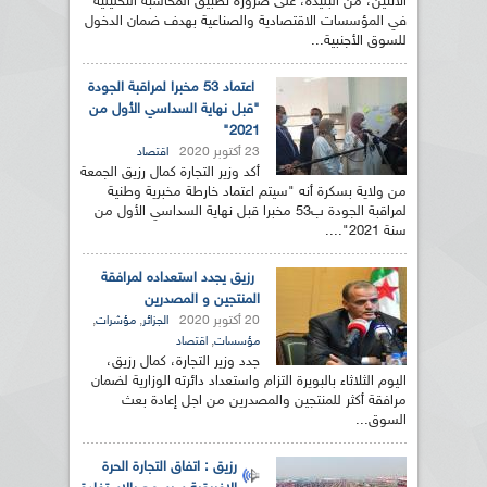
الاثنين، من البليدة، على ضرورة تطبيق المحاسبة التحليلية
في المؤسسات الاقتصادية والصناعية بهدف ضمان الدخول
للسوق الأجنبية...
اعتماد 53 مخبرا لمراقبة الجودة
"قبل نهاية السداسي الأول من
2021"
23 أكتوبر 2020
اقتصاد
أكد وزير التجارة كمال رزيق الجمعة
من ولاية بسكرة أنه "سيتم اعتماد خارطة مخبرية وطنية
لمراقبة الجودة ب53 مخبرا قبل نهاية السداسي الأول من
سنة 2021"....
رزيق يجدد استعداده لمرافقة
المنتجين و المصدرين
20 أكتوبر 2020
,
,
الجزائر
مؤشرات
,
مؤسسات
اقتصاد
جدد وزير التجارة، كمال رزيق،
اليوم الثلاثاء بالبويرة التزام واستعداد دائرته الوزارية لضمان
مرافقة أكثر للمنتجين والمصدرين من اجل إعادة بعث
السوق...
رزيق : اتفاق التجارة الحرة