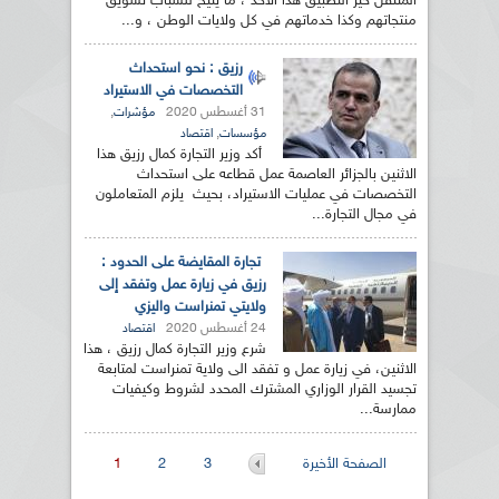
المتنقل حيز التطبيق هذا الأحد ، ما يتيح للشباب تسويق
منتجاتهم وكذا خدماتهم في كل ولايات الوطن ، و...
رزيق : نحو استحداث
التخصصات في الاستيراد
31 أغسطس 2020
,
مؤشرات
,
مؤسسات
اقتصاد
أكد وزير التجارة كمال رزيق هذا
الاثنين بالجزائر العاصمة عمل قطاعه على استحداث
التخصصات في عمليات الاستيراد، بحيث يلزم المتعاملون
في مجال التجارة...
تجارة المقايضة على الحدود :
رزيق في زيارة عمل وتفقد إلى
ولايتي تمنراست واليزي
24 أغسطس 2020
اقتصاد
شرع وزير التجارة كمال رزيق ، هذا
الاثنين، في زيارة عمل و تفقد الى ولاية تمنراست لمتابعة
تجسيد القرار الوزاري المشترك المحدد لشروط وكيفيات
ممارسة...
الصفحات
الصفحة الأخيرة
3
2
1