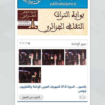
صور الإذاعة
لى أرواح
بالصور... الدورة الـ21 للمهرجان العربي للإذاعة والتلفزيون
بتونس
المزيد من الصور