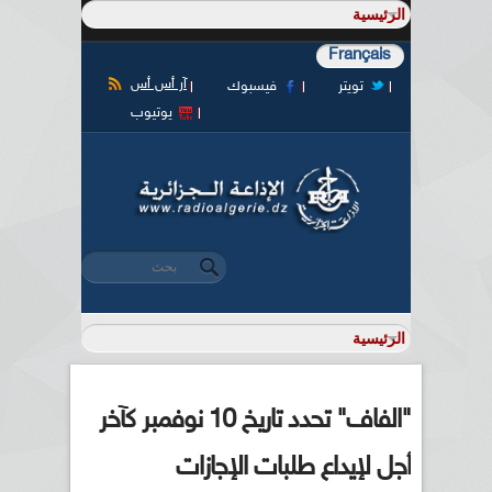
Français
آر أس أس
تويتر
فيسبوك
يوتيوب
‏بحث ‏
استمارة البحث
"الفاف" تحدد تاريخ 10 نوفمبر كآخر
أجل لإيداع طلبات الإجازات