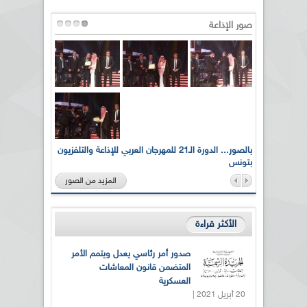
صور الإذاعة
لى أرواح
بالصور... الدورة الـ21 للمهرجان العربي للإذاعة والتلفزيون
بتونس
المزيد من الصور
الأكثر قراءة
صدور أمر رئاسي يعدل ويتمم الأمر
المتضمن قانون المعاشات
العسكرية
20 أبريل 2021 |