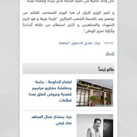
لكل واحد الحرية في اختيار الاتجاه الذي يريده ويتمناه لبلده".
و اعتبر الوزير الاول ان هذا اليوم المصادف للفاتح من
نوفمبر يعد بالنسبة للشعب الجزائري "تاريخا عريقا و هو تاريخ
الشهداء والمجاهدين و الذي استطاع من خلاله أجدادنا
وآباؤنا تحرير الوطن".
وسوم:
,
,
جراد
تعديل الدستور
استفتاء
الجزائر
طالع ايضاً
اجتماع الحكومة : دراسة
ومناقشة مشاريع مراسيم
تنفيذية وعروض تتعلق بعدة
قطاعات
جراد يستذكر نضال المجاهد
عمار قرفي