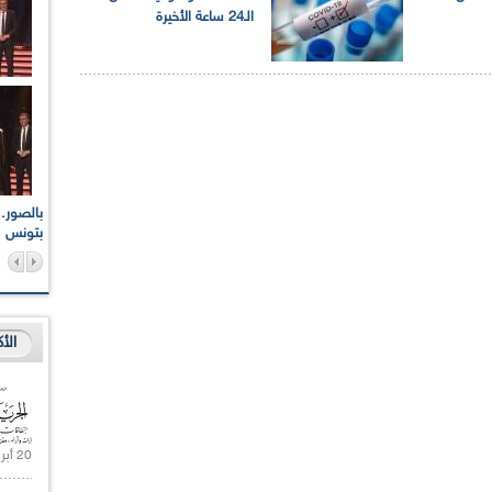
الـ24 ساعة الأخيرة
اعات الوطنية والجهوية
الإذاعة الجزائرية تقف دقيقة صمت ترحما على أرواح شهداء
ر 2021
17 أكتوبر 1961
بتونس
الأ
20 أبريل 2021 |