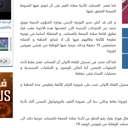
كما تفتح المساجد لتأدية صلاة الفجر على أن تتوفر فيها الشروط
الصحية المتفق عليها.
و كان قد أعلن مدير التوجيه الديني بوزارة الشؤون الدينية عزوق
والتلفزي
محند عن الاجراءات الجديدة التي اعتمدتها هذه الأخيرة عقب قرار
تعليق اقامة صلاة الجمعة بالمساجد، و المتمثلة أساسا في توجيه
تعليمة للأئمة تطالبهم فيها بأن لا تتجاوز الخطبة و الصلاة
مجتمعتين 15 دقيقة وذلك حرصا منها للوقاية من تفشي فيروس
كورونا.
كل ال
كما أكد محند في تسجيل للقناة الأولى أن المساجد تفتح فقط لأداء
الصلوات الخمس أما أماكن الوضوء و المكتبات المسجدية و
مصليات النساء تبقى مغلقة.
جيل للقناة الأولى شدد على ضرورة التزام الأئمة بتقليص مدة الخطبة و
رونا بقاط بركاني دعا الى ضرورة التقيد بالبروتوكول الصحي أثناء تأدية
 فورار بقرار رفع الحظر عن تأدية صلاة الجمعة بالمساجد مرجعا ذلك الى
ساجد للوقاية من فيورس كوفيد 19.