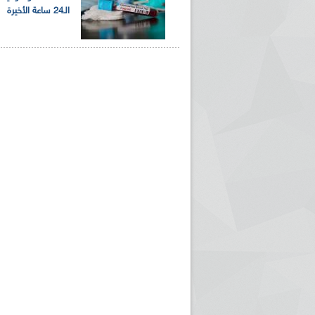
الـ24 ساعة الأخيرة
ريم الإذاعة الجزائرية للرياضيين البارالمبيين المتوجين
بالصور... اللقاء الوطني لمديري الإذ
اليات في طوكيو
حول مرافقة وتغطية الإنتخابات المحلية لـ27 نوفمب