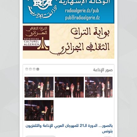
صور الإذاعة
لى أرواح
بالصور... الدورة الـ21 للمهرجان العربي للإذاعة والتلفزيون
بتونس