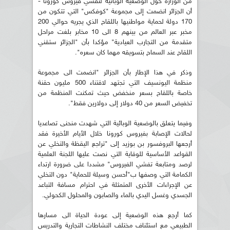
من الوزارة حول الوضعية الوبائية لتفشي فيروس كورونا -
أن الجزائر انضمت إلى مجموعة "كوفكس" التي تتكون من
170 دولة لحماية مواطنيها باللقاح الذي يجريه حوالي 200
مخبر عبر العالم من بينهم 8 الى 10 مخابر بلغت مراحل
متقدمة من التجارب العيادية" مؤكدا بأن "الجزائر ستقني
اللقاح عند السماح بتسويقه مهما كان سعره".
وذكر في هذا الإطار بأن الجزائر "انضمت الى مجموعة
منظمة اليونسيف التي تجتهد لاقتناء 500 مليون حقنة
خاصة باللقاح بسعر منخفض حيث تمكنت المنظمة من
تخفيض السعر من 40 دولار إلى دولارين فقط".
وفيما يتعلق بالوضعية الوبائية التي شهدت منحنى تصاعديا
لحالات الإصابة بفيروس كورونا خلال الأيام الأخيرة فقد
أرجعها البروفسور بن بوزيد إلى "تراجع اليقظة والتخلي عن
القواعد الأساسية للوقاية التي نصت عليها اللجنة العلمية
لرصد ومتابعة تفشي الفيروس" مشددا على ضرورة ارتداء
الكمامة التي وصفها ب"أحسن وسيلة للحماية" دون التخلي
عن الإجراءات الأخرى المتمثلة في احترام مسافة التباعد
الجسدي وغسل اليدي بالماء والصابون والمحلول الكحولي.
كما أرجع هذه الوضعية إلى عودة الحياة الى مسارها
الطبيعي مع استئناف مختلف النشاطات التجارية والتدريس