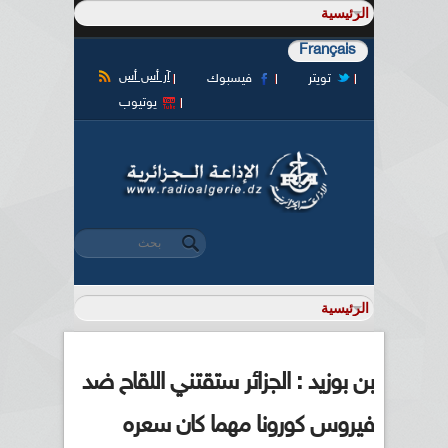
Français
آر أس أس
تويتر
فيسبوك
يوتيوب
‏بحث ‏
استمارة البحث
بن بوزيد : الجزائر ستقتني اللقاح ضد
فيروس كورونا مهما كان سعره