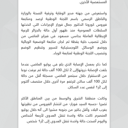
المستعصية الأخرى.
واستعرض من جهته مدير الوقاية وترقية الصحة بالوزارة
والناطق الرسمي باسم اللجنة الوطنية لرصد ومتابعة
فيروس كورونا الدكتور جمال فورار الإجراءات التي اتخذتها
السلطات العمومية منذ ظهور أول حالة بالجزائر للرعية
الإيطالية العاملة بحاسي مسعود في فبراير الماضي من
خلال تنصيب خلية يقظة ثم لجان متابعة الوضعية الوبائية
ووضع الوسائل اللوجستيكية لتسيير وتنظيم الوضع
وتنصيب اللجنة الوطنية لمتابعة الوباء.
كما ذكر بمعدل الإصابة الذي بلغ في يوليو الماضي عندما
بلغت الإصابة ذروتهاإلى 2 لكل 100 ألف حالة ثم عرفت نوعا
من الاستقرار خلال سبتمبر الماضي مسجلة أقل من حالة
لكل 100 ألف ساكن لترتفع مرة أخرى خلال منتصف أكتوبر
إلى 2ر1 لنفس عدد السكان.
وكانت منطقتا الشرق والوسط من بين المناطق الأكثر
تضررا -حسبه السيد فورار- من انتشار الفيروس من نظيرتها
بغرب البلاد وأقل بكثير من جنوبه مشيرا الى أنه خلال يوليو
المنصرم كانت حالة واحدة تنقل العدوى لأربعة أشخاص
واليوم أضحت حالة واحدة تنقل العدوى إلى 2ر1 شخص.