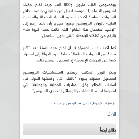
وبخصوص اقتناء مليون و800 الف جرعة لقاح مضاد
لفيروس الأنفلونزا الموسمية بدل من مليوني ونصف خلال
السنوات السابقة أكدت المديرة العامة للصيدلة والمعدات
الطبية بالوزارة البروفسور وهيبة حجوج بأن ذلك راجع إلى
"ترشيد استعمال هذا اللقاح" الذي كانت نسبة كبيرة منه-
بالرغم من تكلفته الباهظة- تبقى بدون استعمال.
كما أكدت ذات المسؤولة بأن لقاح هذه السنة يعد "أكثر
مناعة من السنوات السابقة" معلنة لجوء الدولة إلى استيراد
كمية من الجرعات الإضافية إذ استدعى الوضع ذلك.
وذكر الوزير المكلف بإصلاح المستشفيات البروفسور
اسماعيل مصباح بدوره "بالثقة التي وضعتها الدولة في
أسلاك القطاع وكل المبادرات المحلية والوطنية التي
اتخذوها لتجنيد الكفاءات والوسائل للتصدي للفيروس".
وسوم:
,
,
كورونا
لقاح
عبد الرحمن بن بوزيد
الجزائر
طالع ايضاً