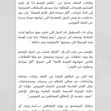
وقاعات الصلاة محذرا من "تفاقم الوضع اذا لم يلتزم
المجتمع بالإجراءات الوقائية مما سيدفع بالسلطات العمومية
إلى اتخاذ اجراءات "أكثر صرامة خلال الأيام المقبلة" على غرار
ما قامت به بعض الدول المتقدمة التي تواجهه موجة جديدة
من انتشار الفيروس.
وذكر ذات المسؤول بأن الدول التي احترم فيها سكانها ارتداء
الكمامة توصلت الى تسجيل "صفر إصابة" مما يثبت أهمية
هذه الوسيلة التي وصفها "بالمتوفرة وغير مكلفة ".
وأوضح من جانب آخر بأن "الجزائر تمكنت من احتواء الوضع
ولا يوجد اختلالات في تسييره وسنعمل مع بقية القطاعات
الأخرى لمواجهة الموجة الثانية" التي اعتبرها "أكثر شراسة
وخطورة من الأولى".
كما أعلن عن انطلاق الوزارة في القيام بزيارات ميدانية
واجتماعات مع ممثلي القطاع من مديريات ومستشفيات
خلال الأيام القادمة للتصدي لانتشار الفيروس مؤكدا بأن
دائرته الوزارية المدعمة باللجنة العلمية ووسائل الإعلام
"تقوم بتقديم كل الحقائق للمواطنين عن الفيروس".
وطمأن البروفسور بن بوزيد المواطنين ب"عدم وجود أي
نقص في معدات الأكسجين" مثمنا الدور الذي يقوم به