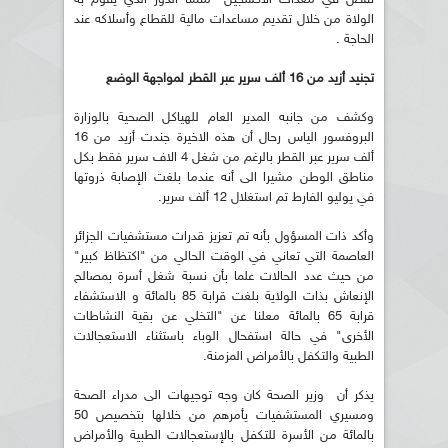
الولاة من خلال تقديم مساعدات مالية للقطاع وأسلاكه عند
الحاجة .
تجنيد أزيد من 16 ألف سرير عبر القطر لمواجهة الوضع
وكشف من جانبه المدير العام للهياكل الصحية بالوزارة
البروفسور الياس رحال أن هذه الاخيرة جندت أزيد من 16
ألف سرير عبر القطر بالرغم من شغل 4 الاف سرير فقط بكل
مناطق الوطن مشيرا الى أنه عندما بلغت الإصابة ذروتها
في يوليو الفارط تم استغلال 12 ألف سرير.
وأكد ذات المسؤول بأنه تم تعزيز قدرات مستشفيات الجزائر
العاصمة التي تعاني في الوقت الحالي من "اكتظاظ كبير"
من حيث عدد الحالات علما بأن نسبة شغل أسرة بمصالح
الإنعاش بذات الولاية بلغت قرابة 85 بالمائة و الاستشفاء
قرابة 65 بالمائة معلنا عن "التخلي عن بقية النشاطات
الأخرى" في حالة استفحال الوباء باستثناء الاستعجالات
الطبية والتكفل بالأمراض المزمنة.
يذكر أن وزير الصحة كان وجه توجيهات الى مدراء الصحة
ومسيري المستشفيات يأمرهم من خلالها بتخصيص 50
بالمائة من الأسرة للتكفل بالإستعجالات الطبية والأمراض