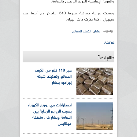
والفرقة الإقليمية للدرك الوطني بالنعامة.
وقيدت غرامة جمركية قدرها 610 مليون دج أيضا ضد
مجهول ، كما ذكرت ذات الهيئة.
وسوم:
,
بشار
الكيف المعالج
مجتمع
طالع ايضاً
حجز 118 كلغ من الكيف
المعالج وتفكيك شبكة
إجرامية ببشار
اضطرابات في توزيع الكهرباء
بسبب الزوابع الرملية بين
النعامة وبشار في منطقة
ميكاليس