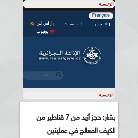
Français
آر أس أس
تويتر
فيسبوك
يوتيوب
‏بحث ‏
استمارة البحث
بشار: حجز أزيد من 7 قناطير من
الكيف المعالج في عمليتين