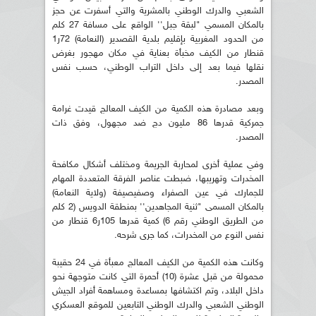
الشعبي والدرك الوطني بالمشرية والتي أسفرت عن حجز
بالمكان المسمي "لبقة جبل'' الواقع على مسافة 27 كلم
من الحدود المغربية بإقليم بلدية القصدير (النعامة) 72ر1
قنطار من الكيف مخبأة بعناية في مكان مهجور بغرض
نقلها فيما بعد إلى داخل التراب الوطني، حسب نفس
المصدر.
وبعد مصادرة هذه الكمية من الكيف المعالج قيدت غرامة
جمركية قدرها 86 مليون دج ضد مجهول، وفق ذات
المصدر.
وفي عملية أخرى لمحاربة الجريمة ومختلف أشكال مكافحة
المخدرات وتهريبها، ضبطت عناصر الفرقة المتعددة المهام
للجمارك في عين الصفراء وصفيصيفة (ولاية النعامة)
بالمكان المسمى "ثنية المجاهدين'' بمنطقة الدويس (2 كلم
من الطريق الوطني رقم 6) كمية قدرها 105ر6 قنطار من
نفس النوع من المخدرات، كما جرى شرحه.
وكانت هذه الكمية من الكيف المعالج معبأة في 24 حقيبة
محمولة من قبل عشرة (10) أحمرة التي كانت متوجهة نحو
داخل البلاد، وتم اكتشافها بمساعدة ومساهمة أفراد الجيش
الوطني الشعبي والدرك الوطني التابعين للموقع العسكري