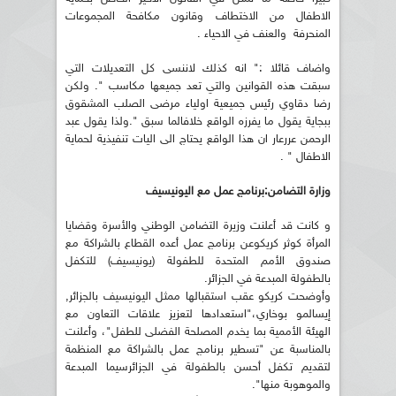
الاطفال من الاختطاف وقانون مكافحة المجموعات
المنحرفة والعنف في الاحياء .
واضاف قائلا :" انه كذلك لاننسى كل التعديلات التي
سبقت هذه القوانين والتي تعد جميعها مكاسب ". ولكن
رضا دقاوي رئيس جميعية اولياء مرضى الصلب المشقوق
ببجاية يقول ما يفرزه الواقع خلافالما سبق ".ولذا يقول عبد
الرحمن عررعار ان هذا الواقع يحتاج الى اليات تنفيذية لحماية
الاطفال " .
وزارة التضامن:برنامج عمل مع اليونيسيف
و كانت قد أعلنت وزيرة التضامن الوطني والأسرة وقضايا
المرأة كوثر كريكوعن برنامج عمل أعده القطاع بالشراكة مع
صندوق الأمم المتحدة للطفولة (يونيسيف) للتكفل
بالطفولة المبدعة في الجزائر.
وأوضحت كريكو عقب استقبالها ممثل اليونيسيف بالجزائر,
إيسالمو بوخاري،"استعدادها لتعزيز علاقات التعاون مع
الهيئة الأممية بما يخدم المصلحة الفضلى للطفل"، وأعلنت
بالمناسبة عن "تسطير برنامج عمل بالشراكة مع المنظمة
لتقديم تكفل أحسن بالطفولة في الجزائرسيما المبدعة
والموهوبة منها".