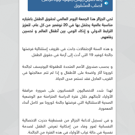
الصلب المشقوق
تحي الجزائر هذا الجمعة اليوم العالمي لحقوق الطفل باعتباره
مناسبة عالمية يحتفل بها في 20 نوفمبر من كل عام، لتعزيز
الترابط الدولي و إذكاء الوعي بين أطفال العالم و تحسين
رفاههم.
و هذه السنة الإحتفالات جاءت في ظروف إستثنائية فرضتها
جائحة كوفيد 19 التي أدت إلى أزمة في حقوق الطفل.
و بحسب صندوق الأمم المتحدة للطفولة اليونيسف لجائحة
كورونا آثار واضحة على الأطفال و إذا لم تتم معالجتها في
القريب العاجل فقد تستمر مدى الحياة.
لهذا شدد الاخصائيون النفسانيون على ضرورة مرافقة
الأولياء لأبنائهم خلال فترة الدراسة المتزامنة مع الوضعية
الصحية الاستثنائية التي فرضتها جائحة كورونا عبر كامل أنحاء
المعمورة.
و في تسجيل لاذاعة الجزائر من قسنطينة حذرت الاخصائية
النفسانية لعور وفاء من إمكانية تعرض الطفل لصدمة
نفسية في حالة غياب الأولياء في هذه الفترة من الجائحة.