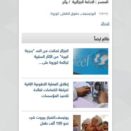
المصدر : الاذاعة الجزائرية
/ وأج
وسوم:
,
,
اليونيسيف
حقوق الطفل
كورونا
الجزائر
طالع ايضاً
الجزائر تمكنت من الحد "بدرجة
كبيرة" من الآثار السلبية
لجائحة كورونا على...
إطلاق العملية التطوعية الثانية
لخياطة الكمامات لفائدة
تلاميذ المؤسسات
يونيسف:انفجار بيروت شرد
نحو 100 ألف طفل