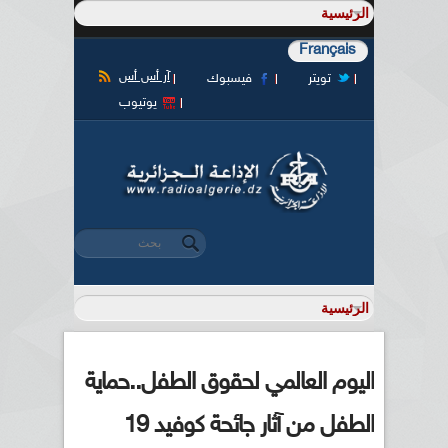
Français
آر أس أس
تويتر
فيسبوك
يوتيوب
‏بحث ‏
استمارة البحث
اليوم العالمي لحقوق الطفل..حماية
الطفل من آثار جائحة كوفيد 19