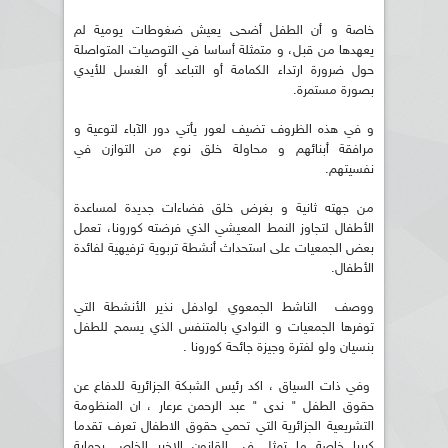
خاصة و أن الطفل أضحى يعيش ضغوطات يومية لم
يعهدها من قبل، و متمثلة أساسا في التوصيات المتواصلة
حول ضرورة ارتداء الكمامة أو التباعد أو الغسل للأيدي
بصورة مستمرة.
و في هذه الظروف تضيف لعور يأتي دور الآباء لتوعية و
مرافقة أبنائهم و محاولة خلق نوع من التوازن في
نفسيتهم.
من جهته ثانية و بغرض خلق فضاءات جديدة لمساعدة
الأطفال لتجاوز النمط المعيشي الذي فرضته كورونا، تعمل
بعض الجمعيات على استحداث أنشطة تربوية ترفيهية لفائدة
الأطفال.
ووصف الناشط الجمعوي لوادفل نذير الأنشطة التي
توفرها الجمعيات و النوادي بالمتنفس الذي يسمح للطفل
بنسيان ولو لفترة وجيزة جائحة كورونا .
وفي ذات السياق ، اكد رئيس الشبكة الجزائرية للدفاع عن
حقوق الطفل " ندى " عبد الرحمن عرعار ، ان المنظومة
التشريعية الجزائرية التي تحمي حقوق الاطفال تعرف تقدما
كبيرا خاصة ما تمثل في القانون الاخير الخاص بحماية