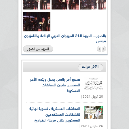
لى أرواح
بالصور... الدورة الـ21 للمهرجان العربي للإذاعة والتلفزيون
بتونس
المزيد من الصور
الأكثر قراءة
صدور أمر رئاسي يعدل ويتمم الأمر
المتضمن قانون المعاشات
العسكرية
20 أبريل 2021 |
المعاشات العسكرية : تسوية نهائية
لانشغالات المستخدمين
العسكريين خلال مرحلة الطوارئ
26 مارس 2021 |