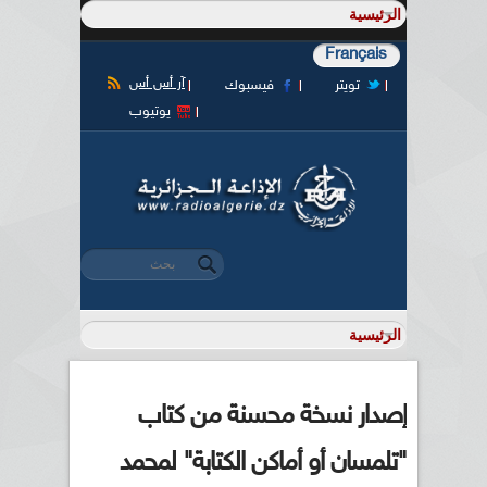
Français
آر أس أس
تويتر
فيسبوك
يوتيوب
‏بحث ‏
استمارة البحث
إصدار نسخة محسنة من كتاب
"تلمسان أو أماكن الكتابة" لمحمد