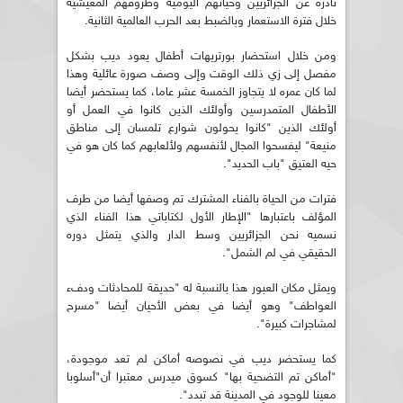
نادرة عن الجزائريين وحياتهم اليومية وظروفهم المعيشية
خلال فترة الاستعمار وبالضبط بعد الحرب العالمية الثانية.
ومن خلال استحضار بورتريهات أطفال يعود ديب بشكل
مفصل إلى زي ذلك الوقت وإلى وصف صورة عائلية وهذا
لما كان عمره لا يتجاوز الخمسة عشر عاما، كما يستحضر أيضا
الأطفال المتمدرسين وأولئك الذين كانوا في العمل أو
أولئك الذين "كانوا يحولون شوارع تلمسان إلى مناطق
منيعة" ليفسحوا المجال لأنفسهم ولألعابهم كما كان هو في
حيه العتيق "باب الحديد".
فترات من الحياة بالفناء المشترك تم وصفها أيضا من طرف
المؤلف باعتبارها "الإطار الأول لكتاباتي هذا الفناء الذي
نسميه نحن الجزائريين وسط الدار والذي يتمثل دوره
الحقيقي في لم الشمل".
ويمثل مكان العبور هذا بالنسبة له "حديقة للمحادثات ودفء
العواطف" وهو أيضا في بعض الأحيان أيضا "مسرح
لمشاجرات كبيرة".
كما يستحضر ديب في نصوصه أماكن لم تعد موجودة،
"أماكن تم التضحية بها" كسوق ميدرس معتبرا أن"أسلوبا
معينا للوجود في المدينة قد تبدد".