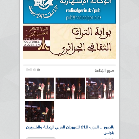
صور الإذاعة
لى أرواح
بالصور... الدورة الـ21 للمهرجان العربي للإذاعة والتلفزيون
بتونس