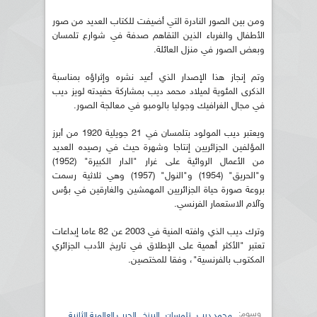
ومن بين الصور النادرة التي أضيفت للكتاب العديد من صور
الأطفال والغرباء الذين التقاهم صدفة في شوارع تلمسان
وبعض الصور في منزل العائلة.
وتم إنجاز هذا الإصدار الذي أعيد نشره وإثراؤه بمناسبة
الذكرى المئوية لميلاد محمد ديب بمشاركة حفيدته لويز ديب
في مجال الغرافيك وجوليا بالومبو في معالجة الصور.
ويعتبر ديب المولود بتلمسان في 21 جويلية 1920 من أبرز
المؤلفين الجزائريين إنتاجا وشهرة حيث في رصيده العديد
من الأعمال الروائية على غرار "الدار الكبيرة" (1952)
و"الحريق" (1954) و"النول" (1957) وهي ثلاثية رسمت
بروعة صورة حياة الجزائريين المهمشين والغارقين في بؤس
وآلام الاستعمار الفرنسي.
وترك ديب الذي وافته المنية في 2003 عن 82 عاما إبداعات
تعتبر "الأكثر أهمية على الإطلاق في تاريخ الأدب الجزائري
المكتوب بالفرنسية"، وفقا للمختصين.
وسوم:
,
,
,
محمد ديب
تلمسان
البرزخ
الحرب العالمية الثانية