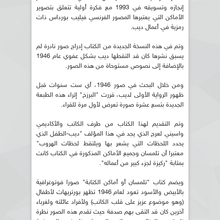
إنجازه وتسويقه في 1993 مع فكرة أولية تتعلق بتصوير
الأماكن التي يعتبرها المصور الفرنسي فيليب بورداس ذات
رمزية في أعمال ديب.
وتم في هذه النسخة الجديدة من الكتاب إدراج صور نادرة لم
يسبق نشرها كان قد التقطها ديب بشكل عفوي عام 1946
بالإضافة إلى نصوص مستوحاة من هذه الصور.
ومن خلال البحث في صور 1946، أي ست سنوات قبل
ظهور الرواية الأولى لديب، قررت "البرزخ" إثراء هذه الطبعة
الجديدة بتسع عشرة صورة تعرض لأول مرة للقراء.
وتم التقديم لهذا الكتاب من طرف الكاتب والأكاديمي
واسيني لعرج الذي يجد في هذا المؤلف "ديب-الطفل الذي
يحدد اللحظات التي يشعر بها ويلتقط لحظات الهروب"
معتبرا أن تلمسان وجميع الأماكن المذكورة في الكتاب كانت
بمثابة "ركيزة لجزء كبير من أعماله".
ويضم كتاب "تلمسان أو أماكن الكتابة" صورا فوتوغرافية
بالأبيض والأسود تعود لعام 1946 تظهر بورتريهات لأطفال
(وهو موضوع عزيز على قلب الكاتب) ولأفراد عائلته ولغرباء
آخرين كان قد التقى بهم صدفة حيث تقدم هذه الصور نظرة