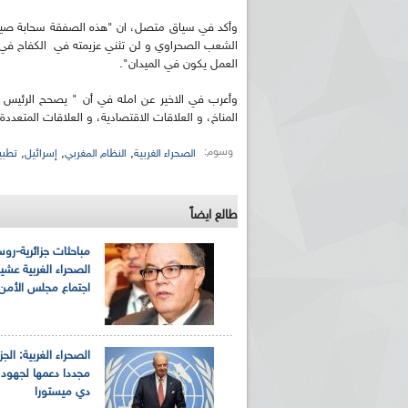
وأكد في سياق متصل، ان "هذه الصفقة سحابة صيف ع
الشعب الصحراوي و لن تثني عزيمته في الكفاح في س
العمل يكون في الميدان".
وأعرب في الاخير عن امله في أن " يصحح الرئيس
المناخ، و العلاقات الاقتصادية، و العلاقات المتعددة
وسوم:
,
,
,
الصحراء الغربية
النظام المغربي
إسرائيل
تطبي
طالع ايضاً
مباحثات جزائرية-رو
الصحراء الغربية عشية
اجتماع مجلس الأمن
الصحراء الغربية: الجز
مجددا دعمها لجهود 
دي ميستورا