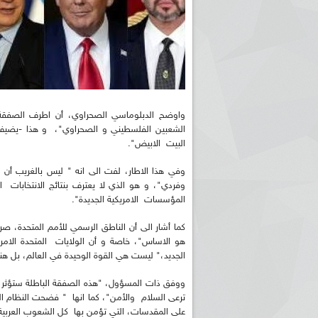
واوضح الدبلوماسي الصحراوي، أن اطرف الصفقة "
الشعبين الفلسطيني و الصحراوي"، و هذا -يضيف-
البيت الابيض".
وفي هذا الاطار، لفت الى انه " ليس بالغريب 
وفردي"، و هو الذي لا يعترف بنتائج الانتخابات
المؤسسات الامريكية الجديدة".
كما أشار الى أن الناطق الرسمي للأمم المتحدة، ص
هو الاساس"، خاصة و أن الولايات المتحدة الامر
الجديد،" ليست هي القوة الوحيدة في العالم، بل ه
ووفق ذات المسؤول، "هذه الصفقة الباطلة ستؤثر سلب
ترعى السلام والأمن"، كما انها " فضحت النظام الم
على المقدسات، التي تؤمن بها كل الشعوب العربي