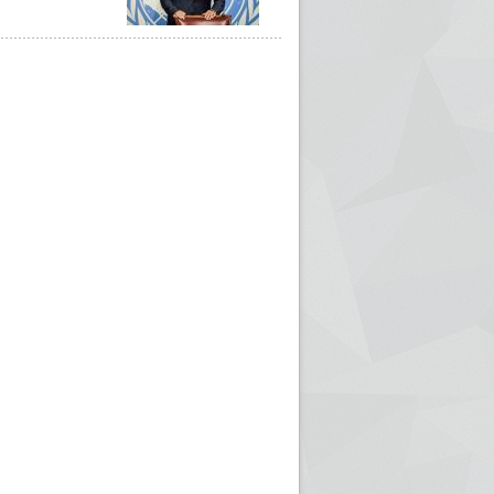
ريم الإذاعة الجزائرية للرياضيين البارالمبيين المتوجين
بالصور... اللقاء الوطني لمديري الإذ
اليات في طوكيو
حول مرافقة وتغطية الإنتخابات المحلية لـ27 نوفمب