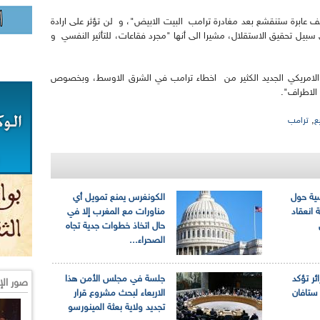
ابرة ستنقشع بعد مغادرة ترامب البيت الابيض"، و لن تؤثر على ارادة
بيل تحقيق الاستقلال، مشيرا الى أنها "مجرد فقاعات، للتأثير النفسي و
 الامريكي الجديد الكثير من اخطاء ترامب في الشرق الاوسط، وبخصوص
 الاطراف".
,
ع
ترامب
سية حول
الكونغرس يمنع تمويل أي
 انعقاد
مناورات مع المغرب إلا في
حال اتخاذ خطوات جدية تجاه
الصحراء...
ائر تؤكد
جلسة في مجلس الأمن هذا
صور الإ
ستافان
الاربعاء لبحث مشروع قرار
تجديد ولاية بعثة المينورسو