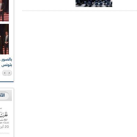
اعات الوطنية والجهوية
الإذاعة الجزائرية تقف دقيقة صمت ترحما على أرواح شهداء
ر 2021
17 أكتوبر 1961
بتونس
الأ
20 أبريل 2021 |