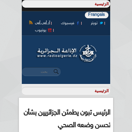
Français
آر أس أس
تويتر
فيسبوك
يوتيوب
‏بحث ‏
استمارة البحث
الرئيس تبون يطمئن الجزائريين بشأن
تحسن وضعه الصحي