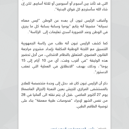
التي قد تأخذ بين أسبوع أو أسبوعين أو ثلاثة أسابيع, لكن إن
شاء الله سأسترجع كل قواي البدنية".
وأضاف الرئيس تبون أن بعده عن الوطن "ليس معناه
نسيانه" مضيفا أنه يتابع "يوميا وساعة بساعة كل ما يجري
في الوطن وعند الضرورة أسدي تعليمات إلى الرئاسة".
كما كشف الرئيس تبون أنه طلب من رئاسة الجمهورية
التنسيق مع اللجنة الوطنية المكلفة بإعداد مشروع مراجعة
القانون العضوي المتعلق بالنظام الانتخابي، من أجل تحضير
هذه الوثيقة "في أقرب وقت، أي من 10 أيام إلى 15
يوما"، وذلك بهدف "الانطلاق في العملية التي تعقب
الدستور".
ذكر أن الرئيس تبون كان قد دخل إلى وحدة متخصصة للعلاج
بالمستشفى المركزي للجيش بعين النعجة (الجزائر العاصمة)
يوم 27 أكتوبر الماضي ،قبل أن يتم نقله الى ألمانيا في 28
من نفس الشهر لإجراء "فحوصات طبية معمقة" بناء على
توصية الطاقم الطبي.
وسوم:
رئيس الجمهورية عبد المجيد تبون