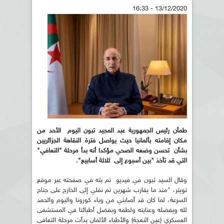
13/12/2020 - 16:33
طمأن رئيس الجمهورية عبد المجيد تبون اليوم الأحد من
مكان إقامته بألمانيا حيث يواصل فترة النقاهة الجزائريين
بشأن تحسن وضعه الصحي مؤكدا أنه بدأ مرحلة "التعافي"
التي قد تأخذ "بين أسبوع إلى ثلاثة أسابيع".
وقال السيد تبون في فيديو تم بثه في صفحته عبر موقع
تويتر، "منذ ما يقارب شهرين تم نقلي إلى الخارج على جناح
السرعة، لما كان قد أصابني من وباء كورونا واليوم والحمد
لله وبفضله وعنايته ولطفه وبفضل أطبائنا في المستشفى
العسكري (عين النعجة) والأطباء الألمان بدأت مرحلة التعافي