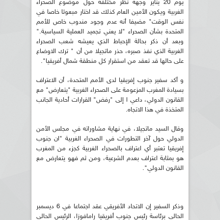
يوم 20 يناير وجهة نظر مختلفة حول موضوع الصحراء
الغربية ويكون الأمين العام كذلك قد اختار مبعوثا خاصا في
نفس الوقت" مضيفا أنه عدم وجود مندوب خاص للأمم
المتحدة بشأن الصحراء "لا يعني تجميد العملية السياسية."
وبعد أن ذكر بحالة الإحباط الذي يعيشه شعب الصحراء
الغربية الذي نفذ صبره، حذر ماتجيلا من أن " ترك الاوضاع
على حالها قد تعقد من استقرار كل منطقة شمال أفريقيا".
و أكد سفير جنوب إفريقيا لدى الأمم المتحدة، أن الاعتراف
بسيادة المغرب المزعومة على الصحراء الغربية "يتعارض" مع
القانون الدولي، داعي ا إلى "رفض" القرارات أحادية الجانب
المتخذة في هذا الاتجاه.
وقال السيد ماتجيلا، في نهاية مشاوراته في مجلس الأمن
الدولي حول آخر التطورات في الصحراء الغربية "ان جنوب
إفريقيا تعتبر أي اعتراف بالصحراء الغربية كجزء من المغرب
هو بمثابة اعتراف بعدم الشرعية، ومن ثم فهو يتعارض مع
القانون الدولي".
وذكر السفير إن الاتحاد الأفريقي عقد اجتماعا في 6 ديسمبر
الحالي برئاسة رئيس جنوب أفريقيا رامافوزا، الرئيس الحالي