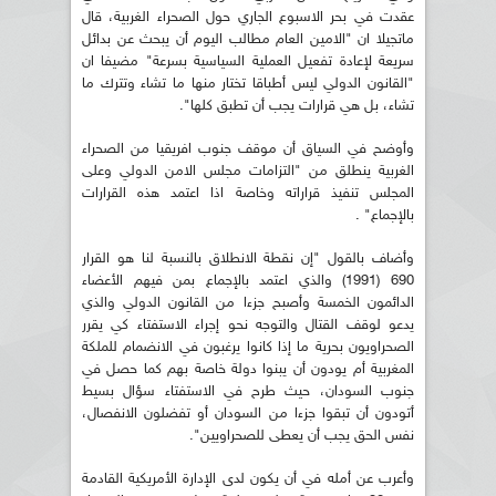
عقدت في بحر الاسبوع الجاري حول الصحراء الغربية، قال
ماتجيلا ان "الامين العام مطالب اليوم أن يبحث عن بدائل
سريعة لإعادة تفعيل العملية السياسية بسرعة" مضيفا ان
"القانون الدولي ليس أطباقا تختار منها ما تشاء وتترك ما
تشاء، بل هي قرارات يجب أن تطبق كلها".
وأوضح في السياق أن موقف جنوب افريقيا من الصحراء
الغربية ينطلق من "التزامات مجلس الامن الدولي وعلى
المجلس تنفيذ قراراته وخاصة اذا اعتمد هذه القرارات
بالإجماع" .
وأضاف بالقول "إن نقطة الانطلاق بالنسبة لنا هو القرار
690 (1991) والذي اعتمد بالإجماع بمن فيهم الأعضاء
الدائمون الخمسة وأصبح جزءا من القانون الدولي والذي
يدعو لوقف القتال والتوجه نحو إجراء الاستفتاء كي يقرر
الصحراويون بحرية ما إذا كانوا يرغبون في الانضمام للملكة
المغربية أم يودون أن يبنوا دولة خاصة بهم كما حصل في
جنوب السودان، حيث طرح في الاستفتاء سؤال بسيط
أتودون أن تبقوا جزءا من السودان أو تفضلون الانفصال،
نفس الحق يجب أن يعطى للصحراويين".
وأعرب عن أمله في أن يكون لدى الإدارة الأمريكية القادمة