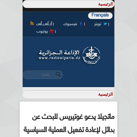
Français
آر أس أس
تويتر
فيسبوك
يوتيوب
‏بحث ‏
استمارة البحث
ماتجيلا يدعو غوتيريس للبحث عن
بدائل لإعادة تفعيل العملية السياسية