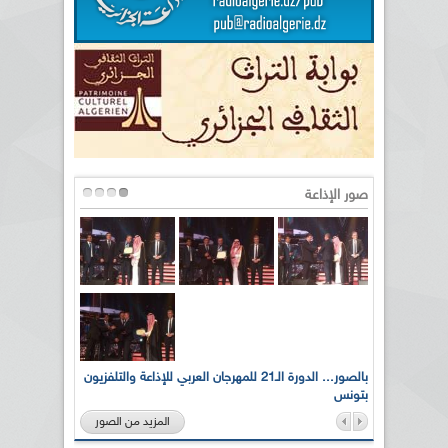
صور الإذاعة
لى أرواح
بالصور... الدورة الـ21 للمهرجان العربي للإذاعة والتلفزيون
بتونس
المزيد من الصور