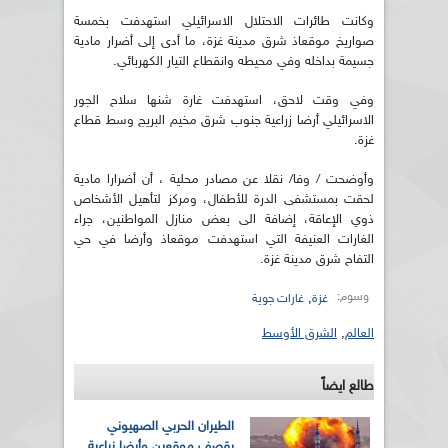
وكانت طائرات الاحتلال الاسرائيلي استهدفت بخمسة
صواريخ موقعاذ شرق مدينة غزة، ما أدى إلى أضرار مادية
جسيمة بداخله وفي محيطه وانقطاع التيار الكهربائي.
وفي وقت لاحق، استهدفت غارة شنها سلاح الجور
الاسرائيلي أرضا زراعية جنوب شرق مخيم البريج وسط قطاع
غزة.
وأوضحت / وفا/ نقلا عن مصادر محلية ، أن أضرارا مادية
لحقت بمستشفى الدرة للأطفال، ومركز لتأهيل الأشخاص
ذوي الإعاقة، إضافة الى بعض منازل المواطنين، جراء
الغارات العنيفة التي استهدفت موقعاذ وأرضا في حي
التفاح شرق مدينة غزة.
وسوم:
,
غزة
غارات جوية
العالم
,
الشرق الأوسط
طالع ايضاً
الطيران الحربي الصهيوني
يقصف موقعين وأرضا زراعية