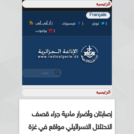
Français
آر أس أس
تويتر
فيسبوك
يوتيوب
‏بحث ‏
استمارة البحث
إصابتان وأضرار مادية جراء قصف
الاحتلال الاسرائيلي مواقع في غزة