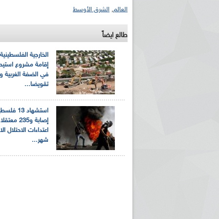
العالم
,
الشرق الأوسط
طالع ايضاً
الخارجية الفلسطينية
إقامة مشروع استيط
في الضفة الغربية وت
تقويضا...
إصابة و235 م
اعتداءات الاحتلال ال
شهر...