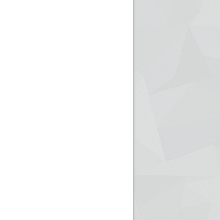
ريم الإذاعة الجزائرية للرياضيين البارالمبيين المتوجين
بالصور... اللقاء الوطني لمديري الإذ
اليات في طوكيو
حول مرافقة وتغطية الإنتخابات المحلية لـ27 نوفمب