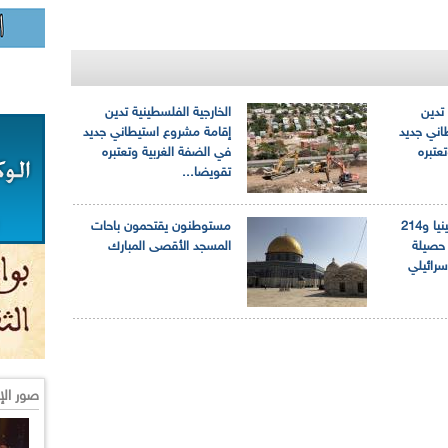
 تدين
الخارجية الفلسطينية تدين
اني جديد
إقامة مشروع استيطاني جديد
عتبره
في الضفة الغربية وتعتبره
تقويضا...
استشهاد 13 فلسطينيا و214
مستوطنون يقتحمون باحات
عتقلا حصيلة
المسجد الأقصى المبارك
اسرائيلي
صور الإ