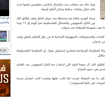
وجاء ذلك بعد عمليات بحث وانتشال لجثامين مفقودين قضوا تحت
ركام منازل وبنايات سكنية وداخل أنفاق أرضية.
وساد الهدوء قطاع غزة ومحيطه بعد سريان اتفاق وقف إطلاق النار
والتلفزي
بين الكيان الصهيوني والفصائل الفلسطينية فجر اليوم إثر 11 يوما
جة عنف تشهدها المنطقة منذ سنوات.
لبلدات والمستوطنات الصهيونية المحاذية له في ظل الالتزام باتفاق وقف
مي ودولي.
كل ال
المقاومة الإسلامية (حماس) إسماعيل هنية، إن المقاومة الفلسطينية
ائيل.
اق النار، أن موجة التوتر التي اندلعت مع الكيان الصهيوني منذ العاشر
ا لأن ما بعد المعركة ليست كما كانت قبلها وفتحت الباب لمراحل جديدة
اتيجيات على كافة المستويات".