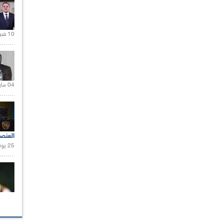
10 فبراير 2021 |
04 مارس 2020 |
العنص
25 يونيو 2021 |