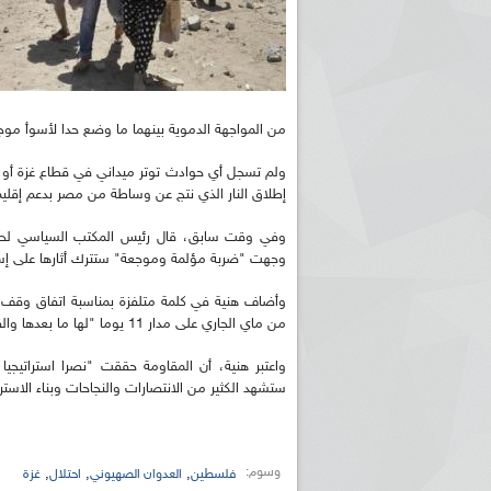
من المواجهة الدموية بينهما ما وضع حدا لأسوأ مو
ولم تسجل أي حوادث توتر ميداني في قطاع غزة أو ا
إطلاق النار الذي نتج عن وساطة من مصر بدعم إقلي
وفي وقت سابق، قال رئيس المكتب السياسي لحركة 
وجهت "ضربة مؤلمة وموجعة" ستترك أثارها على إسر
وأضاف هنية في كلمة متلفزة بمناسبة اتفاق وقف إطل
من ماي الجاري على مدار 11 يوما "لها ما بعدها والقدس هي محور الصراع".
واعتبر هنية، أن المقاومة حققت "نصرا استراتيجي
ستشهد الكثير من الانتصارات والنجاحات وبناء الاستر
وسوم:
,
,
,
فلسطين
العدوان الصهيوني
احتلال
غزة