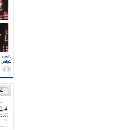
اعات الوطنية والجهوية
الإذاعة الجزائرية تقف دقيقة صمت ترحما على أرواح شهداء
ر 2021
17 أكتوبر 1961
بتونس
الأ
20 أبريل 2021 |