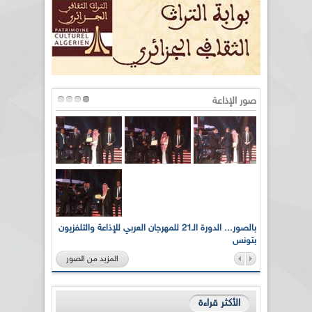
صور الإذاعة
لى أرواح
بالصور... الدورة الـ21 للمهرجان العربي للإذاعة والتلفزيون
بتونس
المزيد من الصور
الأكثر قراءة