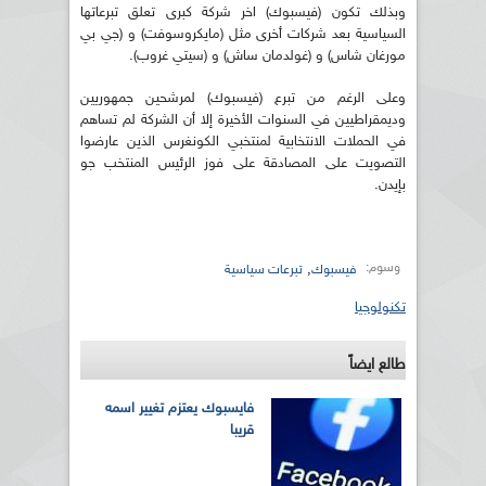
وبذلك تكون (فيسبوك) اخر شركة كبرى تعلق تبرعاتها
السياسية بعد شركات أخرى مثل (مايكروسوفت) و (جي بي
مورغان شاس) و (غولدمان ساش) و (سيتي غروب).
وعلى الرغم من تبرع (فيسبوك) لمرشحين جمهوريين
وديمقراطيين في السنوات الأخيرة إلا أن الشركة لم تساهم
في الحملات الانتخابية لمنتخبي الكونغرس الذين عارضوا
التصويت على المصادقة على فوز الرئيس المنتخب جو
بإيدن.
وسوم:
,
فيسبوك
تبرعات سياسية
تكنولوجيا
طالع ايضاً
فايسبوك يعتزم تغيير اسمه
قريبا