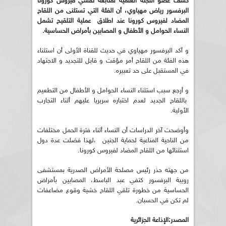
كشف عضو اللجنة العلمية لمتابعة تفشي فيروس كورونا
البرفسور رياض مهياوي، أن الفئة التي تستثنى من اللقاح
المضاد لفيروس كورونا عند اطلاق عملية التلقيح تشمل
النساء الحوامل و الأطفال و المصابين بأمراض الحساسية.
و أكد البرفسور مهياوي في حديث للقناة الأولى أن استثناء
هذه الفئة من اللقاح أمر مؤقت و قابل للتجديد و الاجتهاد
في المستقبل على حد تعبيره.
و أرجع سبب استثناء النساء الحوامل و الأطفال من التطعيم
باللقاح الجديد لعدم اختباره سريريا عليهم أثناء التجارب
الأولية.
وأوضحت آخر الدراسات أن النساء أثناء فترة الحمل مختلفات
من الناحية المناعية لحماية الجنين ،لهذا فضلت عدة دول
استثنائها من اللقاح المضاد لفيروس كورونا.
من جهته حذر رئيس مصلحة الأمراض الصدرية بمستشفى
رويبة البرفسور كتفي عبد الباسط، المصابين بأمراض
الحساسية من خطورة تلقي اللقاح خشية وقوع مضاعفات
لم تكن في الحسبان.
المصدر:الإذاعة الجزائرية