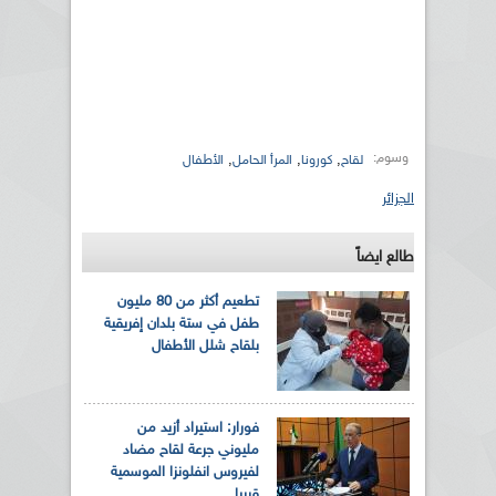
وسوم:
,
,
,
لقاح
كورونا
المرأ الحامل
الأطفال
الجزائر
طالع ايضاً
تطعيم أكثر من 80 مليون
طفل في ستة بلدان إفريقية
بلقاح شلل الأطفال
فورار: استيراد أزيد من
مليوني جرعة لقاح مضاد
لفيروس انفلونزا الموسمية
قريبا