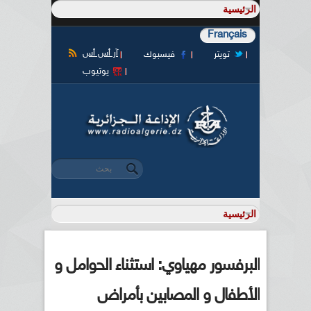
Français
آر أس أس
تويتر
فيسبوك
يوتيوب
‏بحث ‏
استمارة البحث
البرفسور مهياوي: استثناء الحوامل و
الأطفال و المصابين بأمراض