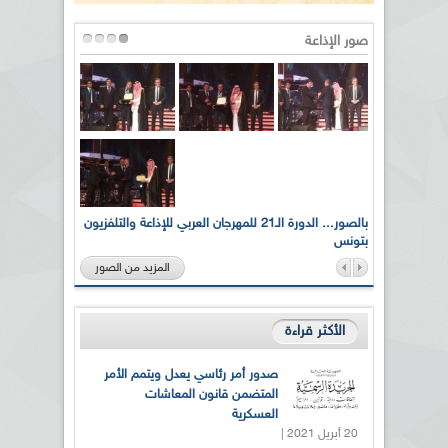
صور الإذاعة
لى أرواح
بالصور... الدورة الـ21 للمهرجان العربي للإذاعة والتلفزيون
بتونس
المزيد من الصور
الأكثر قراءة
صدور أمر رئاسي يعدل ويتمم الأمر
المتضمن قانون المعاشات
العسكرية
20 أبريل 2021 |