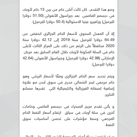
ومع هذا التقدم، كان ثالث أغلى خام من بين 13 خام لأوبك
في ديسمبر الماضيي بعد جيراسول الأنغولي (51.50 دولارا
للبرميل) وزافيرو غينيا الاستوائية (50.4 دولارا للبرميل).
إلا أن المعدل السنوي لأسعار الخام الجزائري انخفض من
64.49 دولارا للبرميل سنة 2019 إلى 42.12 دولارا سنة
2020 محافظاً على الرغم من ذلك على المركز الثالث لأغلى
خام في السلة المكونة لأوبك خلال العام السابق بعد مربان
الإماراتي (42.98 دولارا للبرميل) وجيراسول الأنغولي (42.64
دولارا للبرميل).
ويتم تحديد سعر الخام الجزائري وفقًا لأسعار البرنتي وهو
خام مرجعي لبحر الشمالي مدرج في سوق لندن مع علاوة
إضافية لصفاته الفيزيائية والكيميائية التي تقدرها مصانع
التكرير.
و يأتي تقدم مزيج الصحراء في ديسمبر الماضي وخامات
أخرى في سلة أوبك في سياق ارتفاع أسعار النفط الخام
المرجعي وسط مؤشرات على تحسن أساسيات سوق
النفط.
و قد ارتفعت سلة أوبك المرجعية للشهر الثاني على التوالي