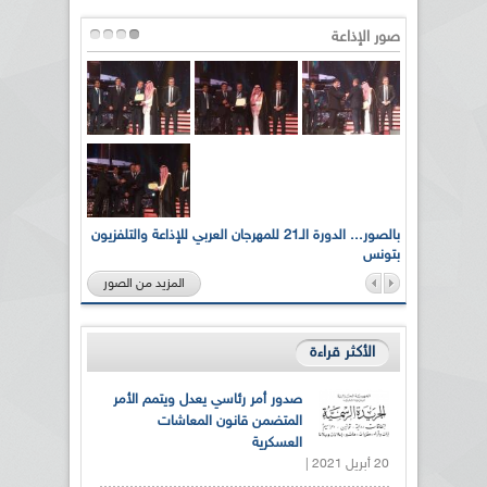
صور الإذاعة
لى أرواح
بالصور... الدورة الـ21 للمهرجان العربي للإذاعة والتلفزيون
بتونس
المزيد من الصور
الأكثر قراءة
صدور أمر رئاسي يعدل ويتمم الأمر
المتضمن قانون المعاشات
العسكرية
20 أبريل 2021 |