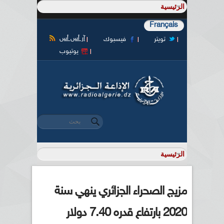
Français
آر أس أس
تويتر
فيسبوك
يوتيوب
‏بحث ‏
استمارة البحث
مزيج الصحراء الجزائري ينهي سنة
2020 بارتفاع قدره 7.40 دولار