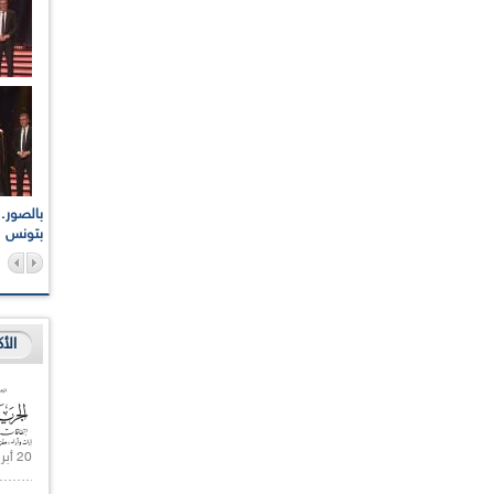
اعات الوطنية والجهوية
الإذاعة الجزائرية تقف دقيقة صمت ترحما على أرواح شهداء
ر 2021
17 أكتوبر 1961
بتونس
الأ
20 أبريل 2021 |