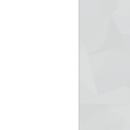
ريم الإذاعة الجزائرية للرياضيين البارالمبيين المتوجين
بالصور... اللقاء الوطني لمديري الإذ
اليات في طوكيو
حول مرافقة وتغطية الإنتخابات المحلية لـ27 نوفمب