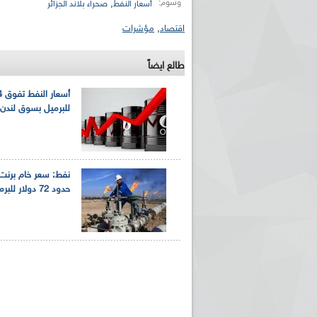
وسوم:
,
أسعار النفط
صحراء بلاند الجزائر
اقتصاد
,
مؤشرات
طالع ايضاً
للبرميل بسوق لندن
نفط: سعر خام برنت
حدود 72 دولار للبرميل