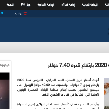
الثة
الإذاعة الدولية
إذاعة القرآن
الإذاعة الثقافية
جيل FM
البهجة
يوتيوب
ار
فيديوها
أنهت أسعار مزيج الصحرا
ء الخام الجزائري المرجعي سنة 2020
بارتفاع يفوق 7 دولاراتي واستقرت عند
49.99 دولارا للبرميل في
ديسمبر الماضيي حسب أرقام منظمة البلدان المصدرة للبترول
(أوبك) التي نشرتها في تقريرها الشهري الأخير.
وأوضح المصدر ذاته ان "أسعار النفط الخام الجزائري (مزيج الصحراء)