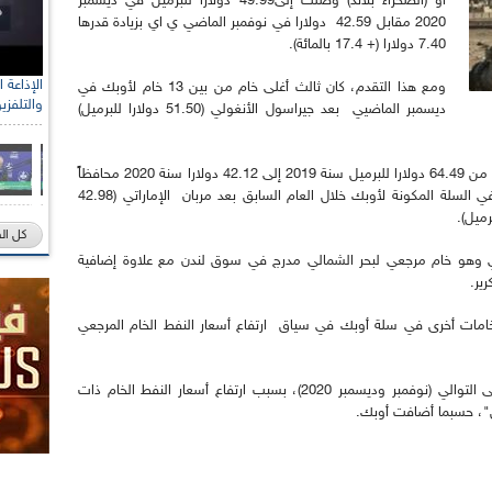
أو (الصحراء بلاند) وصلت إلى49.99 دولارا للبرميل في ديسمبر
2020 مقابل 42.59 دولارا في نوفمبر الماضي ي اي بزيادة قدرها
7.40 دولارا (+ 17.4 بالمائة).
ومع هذا التقدم، كان ثالث أغلى خام من بين 13 خام لأوبك في
والتلفزي
ديسمبر الماضيي بعد جيراسول الأنغولي (51.50 دولارا للبرميل)
إلا أن المعدل السنوي لأسعار الخام الجزائري انخفض من 64.49 دولارا للبرميل سنة 2019 إلى 42.12 دولارا سنة 2020 محافظاً
على الرغم من ذلك على المركز الثالث لأغلى خام في السلة المكونة لأوبك خلال العام السابق بعد مربان الإماراتي (42.98
كل ال
برنتي وهو خام مرجعي لبحر الشمالي مدرج في سوق لندن مع علاوة إضافية
رير.
امات أخرى في سلة أوبك في سياق ارتفاع أسعار النفط الخام المرجعي
و قد ارتفعت سلة أوبك المرجعية للشهر الثاني على التوالي (نوفمبر وديسمبر 2020)، بسبب ارتفاع أسعار النفط الخام ذات
، حسبما أضافت أوبك.