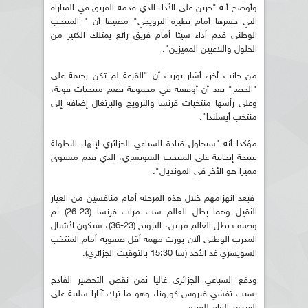
وأوضح أنه "حزين على الأداء الذي قدمه الفريق في المباراة
التي خسرها أمام نظيره النرويجي" مضيفا أن " المنتخب
الوطني قدم أداء سيئا أمام فريق رائع يمتلك الكثير من
الحلول واللاعبين المميزين".
من جانب أخر، أشار بورت أن "القرعة لم تكن رحيمة على
"الخضر" بعد أن أوقعته في مجموعة تضم منتخبات قوية،
وعلى رأسها منتخبات فرنسا والنرويج والبرتغال إضافة إلى
منتخب أيسلندا".
مؤكدا أنه "سيحاول قيادة السباعي الجزائري لإنهاء البطولة
بنتيجة إيجابية على المنتخب السويسري، الذي قدم مستوى
مميزا هو الأخر في المونديال".
فبعد انهزامهم خلال هذه المرحلة أمام منافسين من العيار
الثقيل وهما بطل العالم ست مرات فرنسا (23-26) ثم
وصيف بطل العالم مرتين، النرويج (23-36)، ستكون لأشبال
المدرب الوطني آلان بورت مهمة أقل صعوبة أمام المنتخب
السويسري غد الأحد (سا 15:30 بالتوقيت الجزائري).
ودفع السباعي الجزائري غاليا ثمن نقص التحضير الفادح
بسبب تفشي فيروس كورونا، وهو ما ترك آثارا سلبية على
المردود العام للفريق.