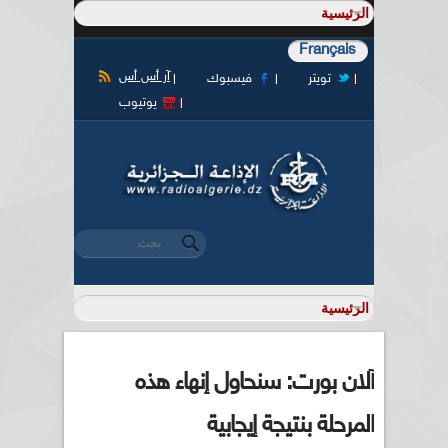
Français
آر أس أس
تويتر
فيسبوك
يوتيوب
‏بحث ‏
استمارة البحث
آلان بورت: سنحاول إنهاء هذه
المرحلة بنتيجة إيجابية