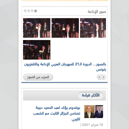
صور الإذاعة
لى أرواح
بالصور... الدورة الـ21 للمهرجان العربي للإذاعة والتلفزيون
بتونس
المزيد من الصور
الأكثر قراءة
بوقدوم يؤكد لعبد الحميد دبيبة
تضامن الجزائر الثابت مع الشعب
الليبي
10 فبراير 2021 |