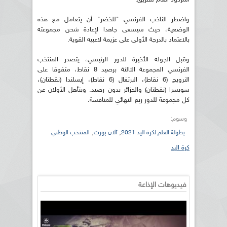
واضطر الناخب الفرنسي "للخضر" أن يتعامل مع هذه
الوضعية، حيث سيسعى جاهدا لإعادة شحن مجموعته
بالاعتماد بالدرجة الأولى على عزيمة لاعبيه القوية.
وقبل الجولة الأخيرة للدور الرئيسي، يتصدر المنتخب
الفرنسي المجموعة الثالثة برصيد 8 نقاط، متفوقا على
النرويج (6 نقاط)، البرتغال (6 نقاط)، إيسلندا (نقطتان)،
سويسرا (نقطتان) والجزائر بدون رصيد. ويتأهل الأولان عن
كل مجموعة للدور ربع النهائي للمنافسة.
وسوم:
,
,
بطولة العلم لكرة اليد 2021
آلان بورت
المنتخب الوطني
كرة اليد
فيديوهات الإذاعة