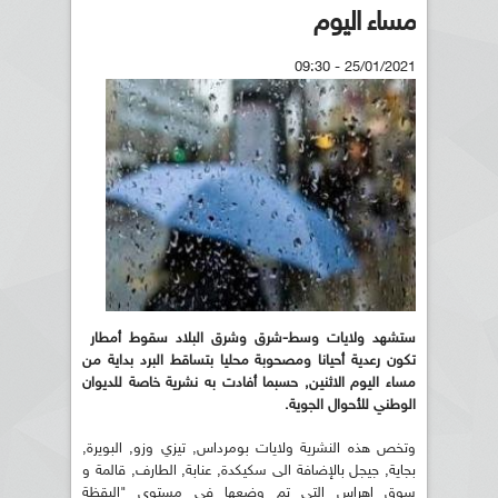
مساء اليوم
25/01/2021 - 09:30
ستشهد ولايات وسط-شرق وشرق البلاد سقوط أمطار
تكون رعدية أحيانا ومصحوبة محليا بتساقط البرد بداية من
مساء اليوم الاثنين, حسبما أفادت به نشرية خاصة للديوان
الوطني للأحوال الجوية.
وتخص هذه النشرية ولايات بومرداس, تيزي وزو, البويرة,
بجاية, جيجل بالإضافة الى سكيكدة, عنابة, الطارف, قالمة و
سوق اهراس التي تم وضعها في مستوى "اليقظة