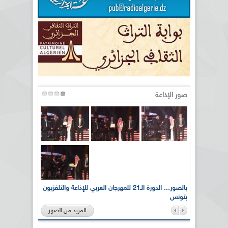
صور الإذاعة
لى أرواح
بالصور... الدورة الـ21 للمهرجان العربي للإذاعة والتلفزيون
بتونس
المزيد من الصور