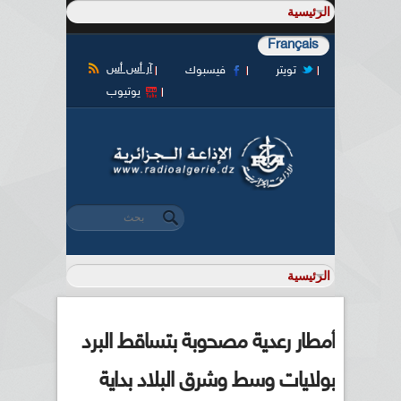
Français
آر أس أس
تويتر
فيسبوك
يوتيوب
‏بحث ‏
استمارة البحث
أمطار رعدية مصحوبة بتساقط البرد
بولايات وسط وشرق البلاد بداية