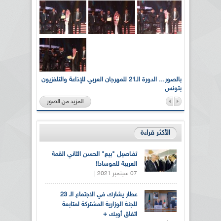
لى أرواح
بالصور... الدورة الـ21 للمهرجان العربي للإذاعة والتلفزيون
بتونس
المزيد من الصور
الأكثر قراءة
تفـاصيل "بيع" الحسن الثاني القمة
العربية للموساد!!
07 سبتمبر 2021 |
عطار يشارك في الاجتماع الـ 23
للجنة الوزارية المشتركة لمتابعة
اتفاق أوبك +