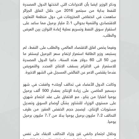
وذكر الوزير ايضا بأن الاجراءات التي اتخذتها الدول المصدرة
للنفط بداية من سبتمبر 2016 من خلال اتفاق الجزائر
ساهمت في انخفاض المخزونات في دول منظمة التعاون
الاقتصادي والتنمية بحوالي 2،1 مليار برميل مما ساعد على
استقرار سوق النفط وتسريع عملية إعادة التوازن بين العرض
والطلب.
وفيما يخص افاق الاقتصاد العالمي والطلب على النفط، لم
يستبعد وزير الطاقة استمرار ارتفاع سعر البرميل ليستقر ما
بين 50 الى 60 دولار هذه السنة، داعيا الدول المصدرة
للاستمرار في الالتزام بسقف الانتاج المحدد والتعويض
عندما يقتضي الامر عن الفائض المسجل في الشهر الاخيرة.
وكانت الدول الأعضاء في تحالف أوبك+ وافقت في شهر
ديسمبر الماضي على زيادة الإنتاج بمقدار 500 ألف برميل
يوميا اعتبارا من يناير، مع الاتفاق على عقد اجتماع شهري
على مستوي الوزراء للتشاور بشأن أوضاع السوق وتعديل
مستويات الإنتاج، ليصبح حجم الخفض المقرر من طرف
التحالف 7،2 مليون برميل يوميا بدلا من 7،7 مليون برميل
يوميا.
وخلال اجتماع جانفي قرر وزراء التحالف الابقاء على نفس