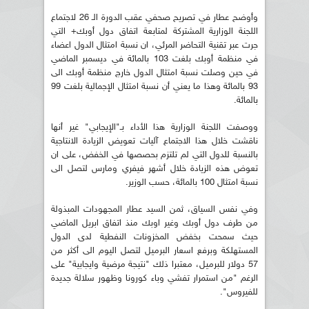
وأوضح عطار في تصريح صحفي عقب الدورة الـ 26 لاجتماع
اللجنة الوزارية المشتركة لمتابعة اتفاق دول أوبك+ التي
جرت عبر تقنية التحاضر المرئي، ان نسبة امتثال الدول اعضاء
في منظمة أوبك بلغت 103 بالمائة في ديسمبر الماضي
في حين وصلت نسبة امتثال الدول خارج منظمة أوبك الى
93 بالمائة وهذا ما يعني أن نسبة امتثال الإجمالية بلغت 99
بالمائة.
ووصفت اللجنة الوزارية هذا الأداء بـ"الإيجابي" غير أنها
ناقشت خلال هذا الاجتماع آليات تعويض الزيادة الانتاجية
بالنسبة للدول التي لم تلتزم بحصصها في الخفض، على ان
تعوض هذه الزيادة خلال أشهر فيفري ومارس لتصل الى
نسبة امتثال 100 بالمائة، حسب الوزير.
وفي نفس السياق، ثمن السيد عطار المجهودات المبذولة
من طرف دول أوبك وغير اوبك منذ اتفاق ابريل الماضي
حيث سمحت بخفض المخزونات النفطية لدى الدول
المستهلكة وبرفع اسعار البرميل لتصل اليوم الى أكثر من
57 دولار للبرميل، معتبرا ذلك "نتيجة مرضية وايجابية" على
الرغم "من استمرار تفشي وباء كورونا وظهور سلالة جديدة
للفيروس".