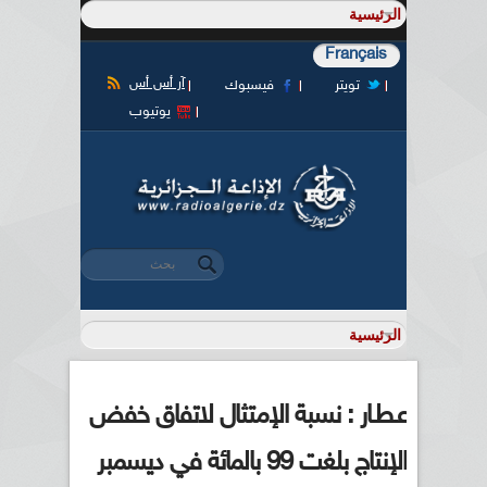
Français
آر أس أس
تويتر
فيسبوك
يوتيوب
‏بحث ‏
استمارة البحث
عـطـار : نسبة الإمتثال لاتفاق خفض
الإنتاج بلغت 99 بالمائة في ديسمبر