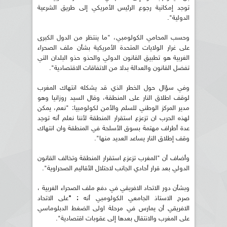
توجد إمكانية رجوع الرئيس الأمريكي إلى طريق الشرعية
الدولية".
وحسب المحامي الكولومبي، "ما ينتظر من الدول الكبرى
على غرار الولايات المتحدة الأمريكية بشأن ملف الصحراء
الغربية هو تطبيق القانون الدولي والحذو حذو البلدان التي
تفضل القانون والعدالة بدلا من الاتفاقات الاقتصادية".
وفي سؤال حول الخطر الذي قد يشكله انتهاك المغرب
لوقف اطلاق النار على المنطقة، وقال السيد روزانيا وهو
مدير المركز الوطني للسلم والأمن لكولومبيا: "نعم، يمكن
لهذه الحرب ان تزعزع استقرار المنطقة لأننا نعلم أنه توجد
عدة أطراف مهتمة بسوق الأسلحة في المنطقة وان انتهاك
وقف إطلاق النار يساعد العديد منها".
وأضاف أن "المغرب تزعزع استقرار المنطقة وتخالف القانون
الدولي بعد قرار أحادي الجانب لاحتلال الأقاليم الصحراوية".
وبشأن دور الاتحاد الافريقي في دفع ملف الصحراء الغربية ،
صرح الاستاذ الجامعي الكولومبي أنه
: "
على الاتحاد
الافريقي أن يمارس في مرحلة اولى الضغط الدبلوماسي
على المغرب والانتقال بعدها إلى عقوبات اقتصادية".