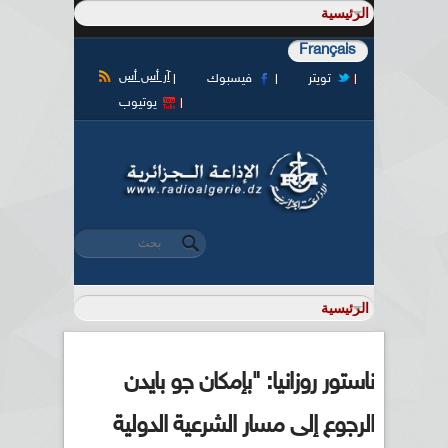
Français
آر أس أس
تويتر
فيسبوك
يوتيوب
‏بحث ‏
استمارة البحث
ناستور روزانيا: "بإمكان جو بايدن
الرجوع إلى مسار الشرعية الدولية