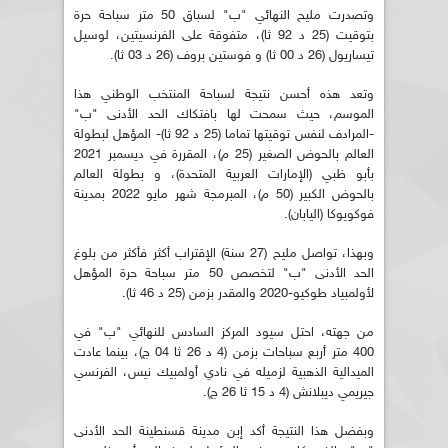
وتصدرت مليح النهائي "ب" لسباق 50 متر سباحة حرة
بتوقيت (25 د 92 ثا)، متفوقة على الفرنسيتين، لوسيل
تيساريول (26 د 00 ثا) و فوستين بروف (26 د 03 ثا).
وتعد هذه أحسن نتيجة لسباحة المنتخب الوطني هذا
الموسم، حيث سمحت لها بافتكاك الحد الأدنى "ب"
-المرادف لنفس توقيتها تماما (25 د 92 ثا)- المؤهل لبطولة
العالم بالحوض الصغير (25 م)، المقررة في ديسمبر 2021
بأبو ظبي (الإمارات العربية المتحدة)، و بطولة العالم
بالحوض الكبير (50 م)، المبرمجة شهر مايو 2022 بمدينة
فوكويوكا (اليابان).
وبهذا، تواصل مليح (27 سنة) الإقتراب أكثر فأكثر من بلوغ
الحد الأدنى "ب" لتخصص 50 متر سباحة حرة المؤهل
لأولمبياد طوكيو-2020 والمقدر بزمن (25 د 46 ثا).
من جهته، احتل سيود المركز السادس للنهائي "ب" في
400 متر أربع سباحات بزمن (4 د 26 ثا 04 ج)، بينما عادت
الميدالية الذهبية لزميله في نادي أولمبيك نيس، الفرنسي
جيريمي ديبلانش (4 د 15 ثا 26 ج).
وبفضل هذا النتيجة أكد إبن مدينة قسنطينة الحد الأدنى