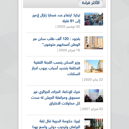
الأكثر قراءة
تركيا: ارتفاع عدد ضحايا زلزال إزمير
إلى 81 قتيلا
02 نوفمبر 2020 |
بلجود : 120 ألف طلب سكن عبر
الوطن أصحابهم متوفون"
16 فبراير 2020 |
وزير السكن ينصب اللجنة التقنية
المكلفة بتحديد أسباب عيوب انجاز
السكنات
22 يناير 2020 |
خبراء للإذاعة: الحراك الجزائري غير
مسبوق ومرافقة الجيش له سدت
كل محاولات الاختراق
22 فبراير 2021 |
ليبيا: حكومة الدبيبة تنال ثقة
البرلمان وترحيب دولي واسع بهذا