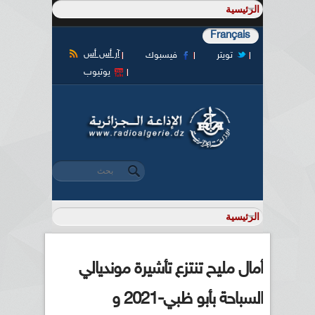
Français
آر أس أس
تويتر
فيسبوك
يوتيوب
‏بحث ‏
استمارة البحث
أمال مليح تنتزع تأشيرة مونديالي
السباحة بأبو ظبي-2021 و