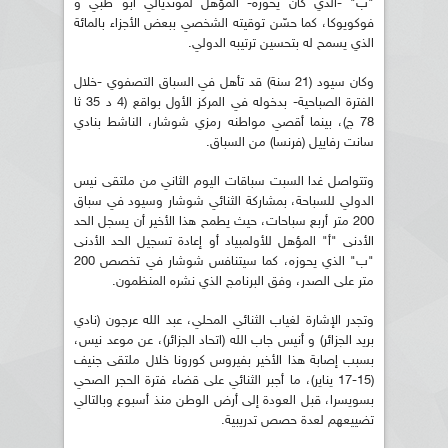
"ب" -الذي كان يحوزه- المؤهل لمونديالي أبو ظبي و
فوكويوكا، كما حسّن توقيته الشخصي ببعض الأجزاء بالمائة
الذي يسمح له بتحسين ترتيبه الدولي.
وكان سيود (21 سنة) قد تأهل في السباق التصفوي -خلال
الفترة الصباحية- بدخوله في المركز الأول بواقع (4 د 35 ثا
78 ج)، بينما أقصي مواطنه رمزي شوشار، الناشط بنادي
سانت رفاييل (فرنسا) من السباق.
وتتواصل غدا السبت سباقات اليوم الثاني من ملتقى نيس
الدولي للسباحة، بمشاركة الثنائي شوشار وسيود في سباق
200 متر أربع سباحات، حيث يطمح هذا الأخير أن يسجل الحد
الأدنى "أ" المؤهل للأولمبياد أو إعادة تسجيل الحد الأدنى
"ب" الذي يحوزه، كما سيتنافس شوشار في تخصص 200
متر على الصدر، وفق البرنامج الذي نشره المنظمون.
وتجدر الإشارة لغياب الثنائي المحلي، عبد الله عرجون (نادي
بريد الجزائر) و أنيس جاب الله (اتحاد الجزائر)، عن موعد نيس،
بسبب إصابة هذا الأخير بفيروس كورونا خلال ملتقى جنيف
(15-17 يناير)، ما أجبر الثنائي على قضاء فترة الحجر الصحي
بسويسرا، قبل العودة إلى أرض الوطن منذ أسبوع وبالتالي
تضييعهم لعدة حصص تدريبية.