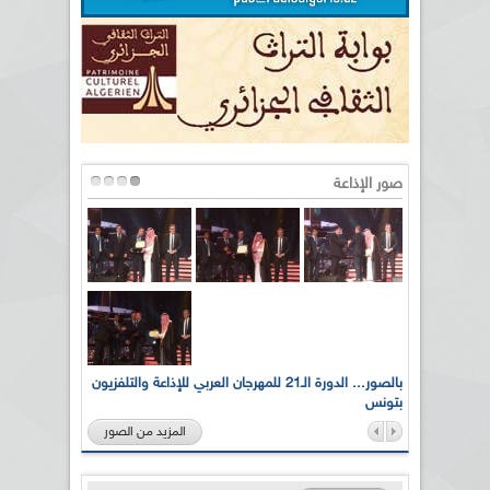
صور الإذاعة
لى أرواح
بالصور... الدورة الـ21 للمهرجان العربي للإذاعة والتلفزيون
بتونس
المزيد من الصور