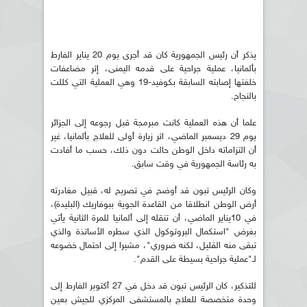
يذكر أن رئيس الجمهورية كان قد أجرى يوم 20 يناير الفارط
بألمانيا، عملية جراحية على قدمه اليمنى، إثر مضاعفات
خلفتها إصابته السابقة بكوفيد-19 وهي العملية التي كللت
بالنجاح.
علما أن هذه العملية كانت مبرمجة قبل رجوعه إلى الجزائر
يوم 29 ديسمبر الماضي، اثر زيارة أولى للعلاج بألمانيا، غير
أن التزاماته داخل الوطن حالت دون ذلك، حسب ما أفادت
به رئاسة الجمهورية في وقت سابق.
وكان الرئيس تبون قد أوضح في تصريح له، قبيل مغادرته
أرض الوطن انطلاقا من القاعدة الجوية ببوفاريك (البليدة)،
في 10يناير الماضي، أن تنقله إلى ألمانيا للمرة الثانية يأتي
بغرض "استكمال البروتوكول الذي سطره الأساتذة والذي
تبقى منه القليل، لكنه ضروري"، مشيرا إلى احتمال خضوعه
لـ"عملية جراحية بسيطة على القدم".
للتذكير، كان الرئيس تبون قد دخل في 27 أكتوبر الفارط إلى
وحدة متخصصة للعلاج بالمستشفى المركزي للجيش بعين