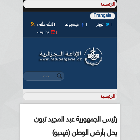
Français
آر أس أس
تويتر
فيسبوك
يوتيوب
‏بحث ‏
استمارة البحث
رئيس الجمهورية عبد المجيد تبون
يحل بأرض الوطن (فيديو)