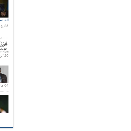
العنص
25 يونيو 2021 |
20 أبريل 2021 |
04 مارس 2020 |