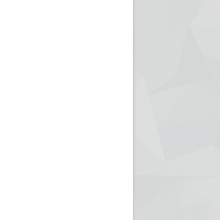
ريم الإذاعة الجزائرية للرياضيين البارالمبيين المتوجين
بالصور... اللقاء الوطني لمديري الإذ
اليات في طوكيو
حول مرافقة وتغطية الإنتخابات المحلية لـ27 نوفمب