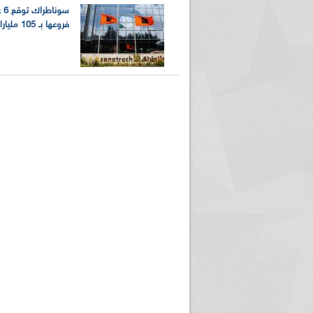
سون
فروعها بـ 105 مليارات دينار