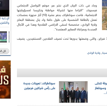
وجاء في ذات البيان الذي نشر عبر موقع التواصل الاجتماعي
فيسبوك "التزاما منها كشركة مواطنة وتكريسا لمسؤوليتها
الاجتماعية، قامت سوناطراك بحفر عشرة (10) آبار مجهزة بمضخات
تعمل بالطاقة الشمسية على طول حافة واد يتل بمنطقة البعاج
والتلفزي
ولاية الوادي، مخصصة لسقي الاراضي الفلاحية وهذا في الآجال
المحددة وبمراعاة المعايير المعتمدة".
وقد تم تسليم هذه الآبار للسلطات المحلية بتاريخ 3 فبراير، والتي وضعتها بدورها تحت تصرف الفلاحين المستفيدين، يضيف
كل ال
,
سية
ولاية الوادي
ولة تتخلى
سوناطراك: تعيينات جديدة
وسونلغاز
على رأس شركتين فرعيتين
..