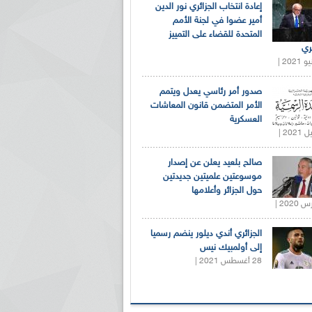
إعادة انتخاب الجزائري نور الدين
أمير عضوا في لجنة الأمم
المتحدة للقضاء على التمييز
ري
صدور أمر رئاسي يعدل ويتمم
الأمر المتضمن قانون المعاشات
العسكرية
صالح بلعيد يعلن عن إصدار
موسوعتين علميتين جديدتين
حول الجزائر وأعلامها
الجزائري أندي ديلور ينضم رسميا
إلى أولمبيك نيس
28 أغسطس 2021 |