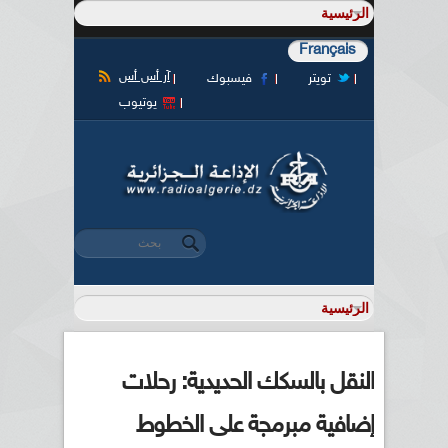
Français
آر أس أس
تويتر
فيسبوك
يوتيوب
‏بحث ‏
استمارة البحث
النقل بالسكك الحديدية: رحلات
إضافية مبرمجة على الخطوط