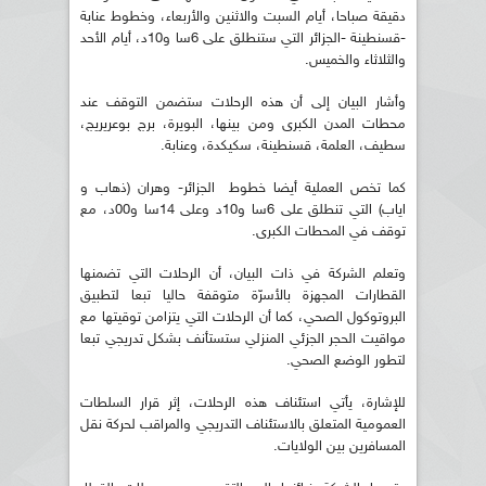
دقيقة صباحا، أيام السبت والاثنين والأربعاء، وخطوط عنابة
-قسنطينة -الجزائر التي ستنطلق على 6سا و10د، أيام الأحد
والثلاثاء والخميس.
وأشار البيان إلى أن هذه الرحلات ستضمن التوقف عند
محطات المدن الكبرى ومن بينها، البويرة، برج بوعريريج،
سطيف، العلمة، قسنطينة، سكيكدة، وعنابة.
كما تخص العملية أيضا خطوط الجزائر- وهران (ذهاب و
اياب) التي تنطلق على 6سا و10د وعلى 14سا و00د، مع
توقف في المحطات الكبرى.
وتعلم الشركة في ذات البيان، أن الرحلات التي تضمنها
القطارات المجهزة بالأسرّة متوقفة حاليا تبعا لتطبيق
البروتوكول الصحي، كما أن الرحلات التي يتزامن توقيتها مع
مواقيت الحجر الجزئي المنزلي ستستأنف بشكل تدريجي تبعا
لتطور الوضع الصحي.
للإشارة، يأتي استئناف هذه الرحلات، إثر قرار السلطات
العمومية المتعلق بالاستئناف التدريجي والمراقب لحركة نقل
المسافرين بين الولايات.