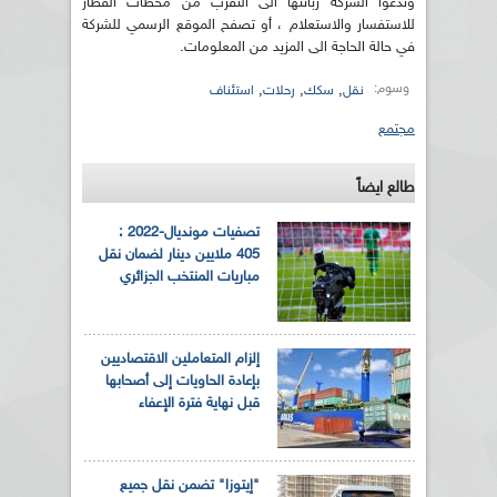
وتدعوا الشركة زبائنها الى التقرب من محطات القطار
للاستفسار والاستعلام ، أو تصفح الموقع الرسمي للشركة
في حالة الحاجة الى المزيد من المعلومات.
وسوم:
,
,
,
نقل
سكك
رحلات
استئناف
مجتمع
طالع ايضاً
تصفيات مونديال-2022 :
405 ملايين دينار لضمان نقل
مباريات المنتخب الجزائري
إلزام المتعاملين الاقتصاديين
بإعادة الحاويات إلى أصحابها
قبل نهاية فترة الإعفاء
"إيتوزا" تضمن نقل جميع