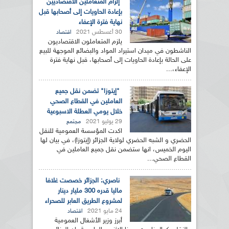
إلزام المتعاملين الاقتصاديين
بإعادة الحاويات إلى أصحابها قبل
نهاية فترة الإعفاء
30 أغسطس 2021
اقتصاد
يلزم المتعاملون الاقتصاديون
الناشطون في ميدان استيراد المواد والبضائع الموجهة للبيع
على الحالة بإعادة الحاويات إلى أصحابها، قبل نهاية فترة
الإعفاء،...
"إيتوزا" تضمن نقل جميع
العاملين في القطاع الصحي
خلال يومي العطلة الاسبوعية
29 يوليو 2021
مجتمع
اكدت المؤسسة العمومية للنقل
الحضري و الشبه الحضري لولاية الجزائر (إيتوزا)، في بيان لها
اليوم الخميس، انها ستضمن نقل جميع العاملين في
القطاع الصحي...
ناصري: الجزائر خصصت غلافا
ماليا قدره 300 مليار دينار
لمشروع الطريق العابر للصحراء
24 مايو 2021
اقتصاد
أبرز وزير الأشغال العمومية