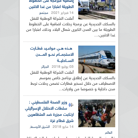
إضافية مبرمجة على الخطوط
الطويلة اعتبارا من غدا الاثنين
14 فبراير 2021
مجتمع
أعلنت الشركة الوطنية للنقل
بالسكك الحديدية عن برمجة رحلات اضافية على الخطوط
الطويلة ما بين المدن الكبرى شمال البلاد وذلك اعتبارا من
غدا الاثنين،...
هــذه هــي مواعــيد قطــارت
الاستجمـــام نحــو المــــدن
الســـاحليـــة
03 يوليو 2018
الجزائر
أعلنت الشركة الوطنية للنقل
بالسكك الحديدية عن إطلاق برنامج خاص بموسم
الاصطياف من خلال تسخير قطارات تضمن رحلات تربط
مدن داخلية و خصوصا من ولايات...
وزير الصحة الفلسطيني :
سلطات الاحتلال الإسرائيلي
ارتكبت مجزرة ضد المتظاهرين
شرق قطاع غزة
14 مايو 2018
,
الشرق الأوسط
العالم