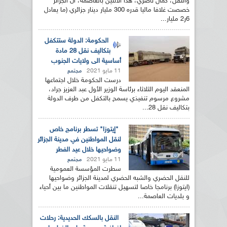
والنقل، كمال ناصري، هذا الاثنين بالعاصمة، ان الجزائر
خصصت غلافا ماليا قدره 300 مليار دينار جزائري (ما يعادل
6ر2 مليار...
الحكومة: الدولة ستتكفل
بتكاليف نقل 28 مادة
أساسية الى ولايات الجنوب
11 مايو 2021
مجتمع
درست الحكومة خلال اجتماعها
المنعقد اليوم الثلاثاء برئاسة الوزير الأول عبد العزيز جراد،
مشروع مرسوم تنفيذي يسمح بالتكفل من طرف الدولة
بتكاليف نقل 28...
"إيتوزا" تسطر برنامج خاص
لنقل المواطنين في مدينة الجزائر
وضواحيها خلال عيد الفطر
11 مايو 2021
مجتمع
سطرت المؤسسة العمومية
للنقل الحضري والشبه الحضري لمدينة الجزائر وضواحيها
(ايتوزا) برنامجا خاصا لتسهيل تنقلات المواطنين ما بين أحياء
و بلديات العاصمة...
النقل بالسكك الحديدية: رحلات