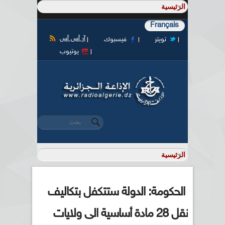
Français
آر أس أس
تويتر
فيسبوك
يوتيوب
‏بحث ‏
استمارة البحث
الحكومة: الدولة ستتكفل بتكاليف
نقل 28 مادة أساسية الى ولايات