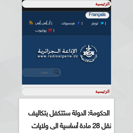
Français
آر أس أس
تويتر
فيسبوك
يوتيوب
‏بحث ‏
استمارة البحث
الحكومة: الدولة ستتكفل بتكاليف
نقل 28 مادة أساسية الى ولايات