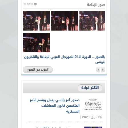
صور الإذاعة
لى أرواح
بالصور... الدورة الـ21 للمهرجان العربي للإذاعة والتلفزيون
بتونس
المزيد من الصور
الأكثر قراءة
صدور أمر رئاسي يعدل ويتمم الأمر
المتضمن قانون المعاشات
العسكرية
20 أبريل 2021 |