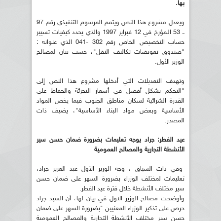
بها
.
ويعدل مشروع هذا النص ويتمم المرسوم التنفيذي رقم 97
ــ 53 الـمؤرخ في 12 فبراير 1997 والذي يحدد كيفيات تسيير
حساب التخصيص الخاص رقم 302 -041 الذي عنوانه :
"صندوق تعويضات تكاليف النقل"، حسب بيان لمصالح
الوزير الأول.
وتهدف التعديلات التي أدخلها مشروع هذا النص إلى
"التحكم بشكل أفضل في أسعار التجزئة والحفاظ على
القدرة الشرائية لسكان مناطق الجنوب فيما يخص المواد
الأساسية وبعض مواد البناء الأساسية"، يضيف ذات
المصدر.
عيد الفطر: جراد يوجه تعليمات بضرورة ضمان حسن سير
الأنشطة التجارية والمصالح العمومية
وفي ذات السياق ، وجه الوزير الأول عبد العزيز جراد،
تعليمات لمختلف الوزراء بضرورة السهر على ضمان حسن
سير مختلف الأنشطة خلال فترة عيد الفطر.
وأوضحت مصالح الوزير الاول في بيان لها، أن السيد جراد
حرص على تذكير الوزراء المعنيين "بضرورة السهر على ضمان
حسن سير مختلف الأنشطة التجارية والمصالح العمومية