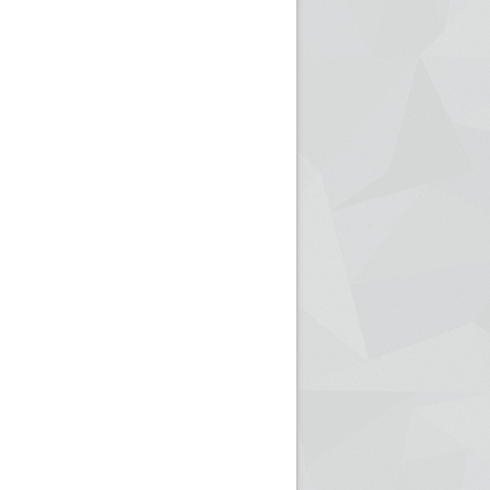
ريم الإذاعة الجزائرية للرياضيين البارالمبيين المتوجين
بالصور... اللقاء الوطني لمديري الإذ
اليات في طوكيو
حول مرافقة وتغطية الإنتخابات المحلية لـ27 نوفمب