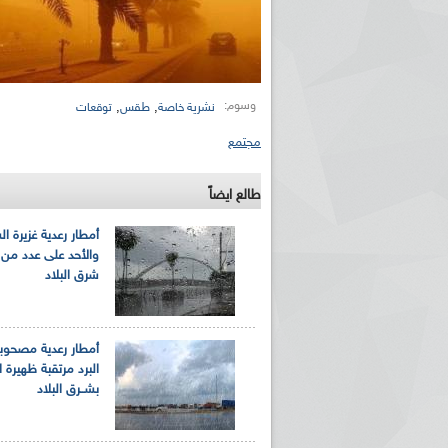
وسوم:
,
,
نشرية خاصة
طقس
توقعات
مجتمع
طالع ايضاً
أمطار رعدية غزيرة ا
والأحد على عدد من 
شرق البلاد
أمطار رعدية مصحوب
البرد مرتقبة ظهيرة ا
بشــرق البلاد