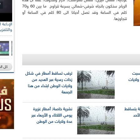
غرداية، شمال اليزي، شمال تمنراست، أدرار وتندوف، علما أن هذه
الرياح ستكون باتجاه شرقي-شمالي بسرعة تتراوح ما بين 60 و70
كلم في الساعة وقد تصل أحيانا الى 80 كلم في الساعة أو
تتجاوزها.
والتلفزي
كل ال
لسبت
ترقب تساقط أمطار في شكل
ولايات
زخات رعدية عبر العديد من
ولايات الوطن ابتداء من هذا
الجمعة
ة بتساقط
نشرية خاصة: أمطار غزيرة
لأحد
يومي الثلاثاء و الأربعاء عبر
عدة ولايات من الوطن