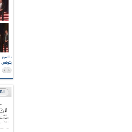
اعات الوطنية والجهوية
الإذاعة الجزائرية تقف دقيقة صمت ترحما على أرواح شهداء
ر 2021
17 أكتوبر 1961
بتونس
الأ
20 أبريل 2021 |