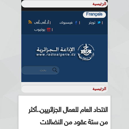
Français
آر أس أس
تويتر
فيسبوك
يوتيوب
‏بحث ‏
استمارة البحث
الاتحاد العام للعمال الجزائريين..أكثر
من ستة عقود من النضالات