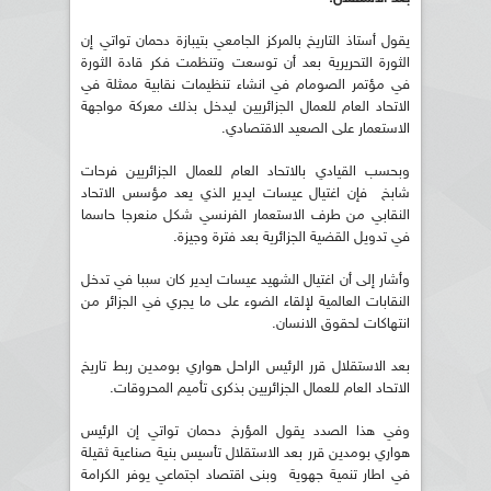
يقول أستاذ التاريخ بالمركز الجامعي بتيبازة دحمان تواتي إن
الثورة التحريرية بعد أن توسعت وتنظمت فكر قادة الثورة
في مؤتمر الصومام في انشاء تنظيمات نقابية ممثلة في
الاتحاد العام للعمال الجزائريين ليدخل بذلك معركة مواجهة
الاستعمار على الصعيد الاقتصادي.
وبحسب القيادي بالاتحاد العام للعمال الجزائريين فرحات
شابخ فإن اغتيال عيسات ايدير الذي يعد مؤسس الاتحاد
النقابي من طرف الاستعمار الفرنسي شكل منعرجا حاسما
في تدويل القضية الجزائرية بعد فترة وجيزة.
وأشار إلى أن اغتيال الشهيد عيسات ايدير كان سببا في تدخل
النقابات العالمية لإلقاء الضوء على ما يجري في الجزائر من
انتهاكات لحقوق الانسان.
بعد الاستقلال قرر الرئيس الراحل هواري بومدين ربط تاريخ
الاتحاد العام للعمال الجزائريين بذكرى تأميم المحروقات.
وفي هذا الصدد يقول المؤرخ دحمان تواتي إن الرئيس
هواري بومدين قرر بعد الاستقلال تأسيس بنية صناعية ثقيلة
في اطار تنمية جهوية وبنى اقتصاد اجتماعي يوفر الكرامة